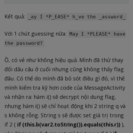
Kết quả:
_ay I *P_EASE* h_ve the _assword_
Với 1 chút guessing nữa:
May I *PLEASE* have
the password?
Ồ, có vẻ như không hiệu quả. Mình đã thử thay
đổi dấu câu ở cuối nhưng cũng không thấy flag
đâu. Có thể do mình đã bỏ sót điều gì đó, vì thế
mình kiểm tra kỹ hơn code của MessageActivity
và nhận ra: hàm i() sẽ decrypt nội dung flag,
nhưng hàm i() sẽ chỉ hoạt động khi 2 string q và
s không rỗng. String s sẽ được set giá trị trong
if 2 (
if (this.b(var2.toString()).equals(this.r))
),