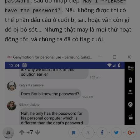
, sau đó nhập tiếp
password
May I *PLEASE*
. Nếu không được thì có
have the password?
thể phần dấu câu ở cuối bị sai, hoặc vẫn còn gì
đó bị bỏ sót,... Nhưng thật may là mọi thứ hoạt
động tốt, và chúng ta đã có flag cuối.
+7
•
•
•
•