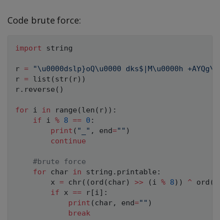
Code brute force:
import
 string

r 
=
"\u0000dslp}oQ\u0000 dks$|M\u0000h +AYQg\u
r 
=
list
(
str
(
r
)
)
r
.
reverse
(
)
for
 i 
in
range
(
len
(
r
)
)
:
if
 i 
%
8
==
0
:
print
(
"_"
,
 end
=
""
)
continue
#brute force
for
 char 
in
 string
.
printable
:
		x 
=
chr
(
(
ord
(
char
)
>>
(
i 
%
8
)
)
^
ord
(
c
if
 x 
==
 r
[
i
]
:
print
(
char
,
 end
=
""
)
break