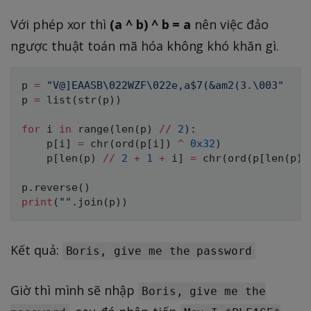
Với phép xor thì
(a ^ b) ^ b = a
nên việc đảo
ngược thuật toán mã hóa không khó khăn gì.
p 
=
"V@]EAASB\022WZF\022e,a$7(&am2(3.\003"
p 
=
list
(
str
(
p
)
)
for
 i 
in
range
(
len
(
p
)
//
2
)
:
	p
[
i
]
=
chr
(
ord
(
p
[
i
]
)
^
0x32
)
	p
[
len
(
p
)
//
2
+
1
+
 i
]
=
chr
(
ord
(
p
[
len
(
p
)
p
.
reverse
(
)
print
(
""
.
join
(
p
)
)
Kết quả:
Boris, give me the password
Giờ thì mình sẽ nhập
Boris, give me the