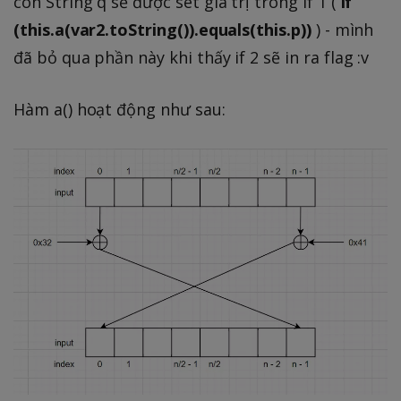
còn String q sẽ được set giá trị trong if 1 (
if
(this.a(var2.toString()).equals(this.p))
) - mình
đã bỏ qua phần này khi thấy if 2 sẽ in ra flag :v
Hàm a() hoạt động như sau: