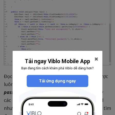
Tải ngay Viblo Mobile App
Bạn đang tìm cách khám phá Viblo dễ dàng hơn?
Đọc code đã reverse thì chúng ta xác định được
Tải ứng dụng ngay
luôn 2 string
n
và
o
lần lượt là
username
và
password
nhập vào. Tại hàm onLogin() - xử lý
các logic đăng nhập có truy cập 1 resourse id
như các bài trước đó, làm tương tự chúng ta tìm