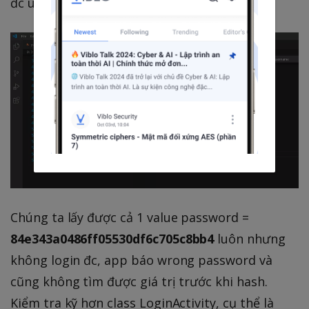
đc username =
codenameduchess
.
Chúng ta lấy được cả 1 value password =
84e343a0486ff05530df6c705c8bb4
luôn nhưng
không login đc, app báo wrong password và
cũng không tìm được giá trị trước khi hash.
Kiểm tra kỹ hơn class LoginActivity, cụ thể là