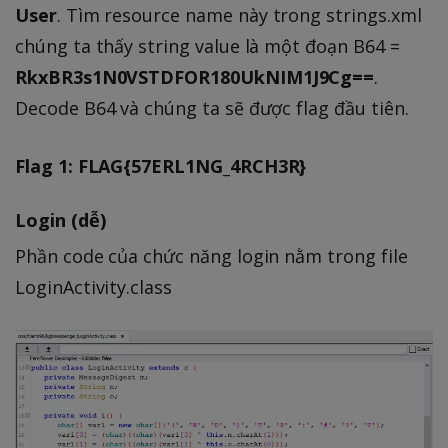
User
. Tìm resource name này trong strings.xml
chúng ta thấy string value là một đoạn B64 =
RkxBR3s1N0VSTDFOR180UkNIM1J9Cg==
.
Decode B64 và chúng ta sẽ được flag đầu tiên.
Flag 1: FLAG{57ERL1NG_4RCH3R}
Login (dễ)
Phần code của chức năng login nằm trong file
LoginActivity.class