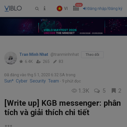
new
VI
Đăng nhập/Đăng ký
Tran Minh Nhat
@tranminhnhat
Theo dõi
6.4K
265
83
Đã đăng vào thg 5 1, 2020 6:32 SA
trong
Sun* Cyber Security Team
9 phút đọc
1.3K
5
2
[Write up] KGB messenger: phân
tích và giải thích chi tiết