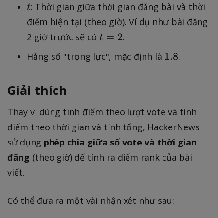
t
: Thời gian giữa thời gian đăng bài và thời
t
điểm hiện tại (theo giờ). Ví dụ như bài đăng
t
=
2
2 giờ trước sẽ có
.
t
=
1
1.8
Hằng số "trọng lực", mặc định là
.
2
.
8
Giải thích
Thay vì dùng tính điểm theo lượt vote và tính
điếm theo thời gian và tính tổng, HackerNews
sử dụng
phép chia giữa số vote và thời gian
đăng
(theo giờ) để tính ra điểm rank của bài
viết.
Có thể đưa ra một vài nhận xét như sau: