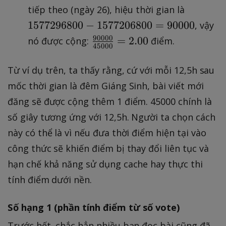
-
5
1
{
tiếp theo (ngày 26), hiệu thời gian là
0
1
1
5
4
0
1577296800
−
1577206800
=
90000
, vậy
5
8
7
5
}
90000
\
=
2.00
nó được cộng:
điểm.
7
0
45000
7
0
{
fr
7
0
2
0
4
a
Từ ví dụ trên, ta thấy rằng, cứ với mỗi 12,5h sau
2
-
9
0
5
c
0
1
mốc thời gian là đêm Giáng Sinh, bài viết mới
6
}
0
{
6
5
8
{
đăng sẽ được cộng thêm 1 điểm. 45000 chính là
0
9
8
7
0
4
0
số giây tương ứng với 12,5h. Người ta chọn cách
0
0
7
0
5
}
0
này có thể là vì nếu đưa thời điểm hiện tại vào
0
2
-
0
=
0
công thức sẽ khiến điểm bị thay đổi liên tục và
=
0
1
0
0.
0
2
hạn chế khả năng sử dụng cache hay thực thi
6
5
0
4
}
1
8
7
tính điểm dưới nền.
}
8
{
6
0
7
=
4
0
0
2
1.
Số hạng 1 (phần tính điểm từ số vote)
5
0
=
0
0
0
Trước hết, chắc hẳn nhiều bạn đọc bài cũng đã