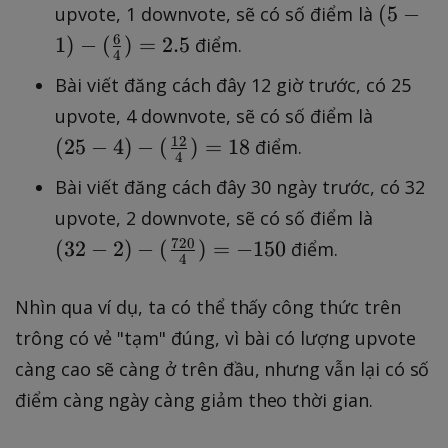
(
(
5
−
d
upvote, 1 downvote, sẽ có số điểm là
5
}
6
1
)
−
(
)
=
2.5
điểm.
4
-
Bài viết đăng cách đây 12 giờ trước, có 25
1
(
)-
upvote, 4 downvote, sẽ có số điểm là
2
(
12
(
25
−
4
)
−
(
)
=
18
điểm.
4
5
\
Bài viết đăng cách đây 30 ngày trước, có 32
-
fr
(
4
upvote, 2 downvote, sẽ có số điểm là
a
3
)-
c
720
(
32
−
2
)
−
(
)
=
−
150
điểm.
4
2
(
{
-
\
6
Nhìn qua ví dụ, ta có thể thấy công thức trên
2
fr
}
trông có vẻ "tạm" đúng, vì bài có lượng upvote
)-
a
{
càng cao sẽ càng ở trên đầu, nhưng vẫn lại có số
(
c
4
\
{
điểm càng ngày càng giảm theo thời gian.
}
fr
1
)