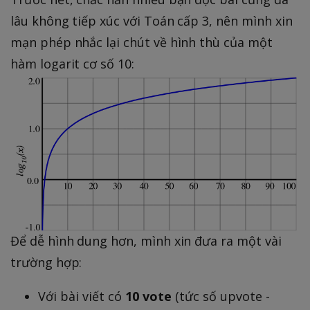
4
6
0
0
lâu không tiếp xúc với Toán cấp 3, nên mình xin
5
8
0
0
mạn phép nhắc lại chút về hình thù của một
0
}
0
0
hàm logarit cơ số 10:
=
0
=
2.
9
0
0
0
0
0
0
Để dễ hình dung hơn, mình xin đưa ra một vài
trường hợp:
Với bài viết có
10 vote
(tức số upvote -