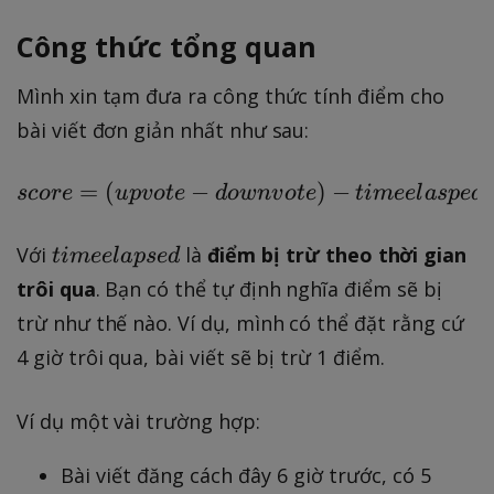
Công thức tổng quan
Mình xin tạm đưa ra công thức tính điểm cho
bài viết đơn giản nhất như sau:
=
(
−
{score} = ({upvote}-{
)
−
score
u
p
v
o
t
e
d
o
w
n
v
o
t
e
t
im
ee
l
a
s
p
e
d
{
Với
là
điểm bị trừ theo thời gian
t
im
ee
l
a
p
se
d
ti
trôi qua
. Bạn có thể tự định nghĩa điểm sẽ bị
m
trừ như thế nào. Ví dụ, mình có thể đặt rằng cứ
e
4 giờ trôi qua, bài viết sẽ bị trừ 1 điểm.
el
a
Ví dụ một vài trường hợp:
p
s
Bài viết đăng cách đây 6 giờ trước, có 5
e