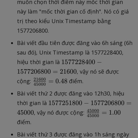
muốn chọn thời điểm này mốc thời gian
này làm "mốc thời gian cố định". Nó có giá
trị theo kiểu Unix Timestamp bằng
1577206800.
Bài viết đầu tiên được đăng vào 6h sáng (6h
sau đó), Unix Timestamp là 1577228400,
1
1577228400
−
hiệu thời gian là
5
1577206800
=
21600
, vậy nó sẽ được
7
21600
\
=
0.48
cộng:
điểm.
45000
7
fr
2
Bài viết thứ 2 được đăng vào 12h30, hiệu
a
2
1
1577251800
−
1577206800
=
thời gian là
c
8
5
45000
\
45000
{
=
1.00
, vậy nó được cộng:
45000
4
7
fr
2
điểm.
0
7
a
1
0
2
Bài viết thứ 3 được đăng vào 1h sáng ngày
c
6