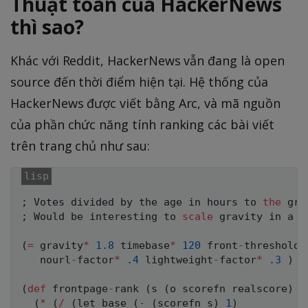
Thuật toán của HackerNews
7
thì sao?
6
Khác với Reddit, HackerNews vẫn đang là open
source đến thời điểm hiện tại. Hệ thống của
HackerNews được viết bằng Arc, và mã nguồn
của phần chức năng tính ranking các bài viết
trên trang chủ như sau:
;
 Votes divided by the age in hours to 
the
 gra
;
 Would be interesting to 
scale
 gravity in a s
(
=
 gravity
*
1.8
 timebase
*
120
 front
-
threshold
*
   nourl
-
factor
*
.4
 lightweight
-
factor
*
.3
)
(
def
 frontpage
-
rank 
(
s 
(
o scorefn realscore
)
(
(
*
(
/
(
let base 
(
-
(
scorefn s
)
1
)