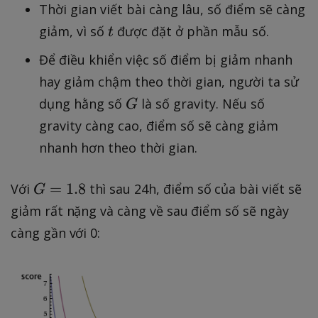
Thời gian viết bài càng lâu, số điểm sẽ càng
t
giảm, vì số
được đặt ở phần mẫu số.
t
Để điều khiển việc số điểm bị giảm nhanh
hay giảm chậm theo thời gian, người ta sử
G
dụng hằng số
là số gravity. Nếu số
G
gravity càng cao, điểm số sẽ càng giảm
nhanh hơn theo thời gian.
G
=
1.8
Với
thì sau 24h, điểm số của bài viết sẽ
G
=
giảm rất nặng và càng về sau điểm số sẽ ngày
1.
càng gần với 0:
8