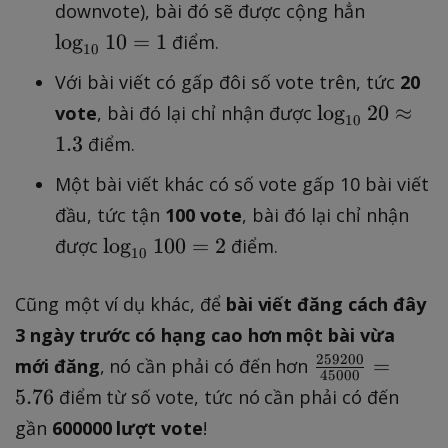
\l
downvote), bài đó sẽ được cộng hẳn
o
lo
g
10
=
1
điểm.
10
g
Với bài viết có gấp đôi số vote trên, tức
20
_
\
lo
g
{
20
≈
vote
, bài đó lại chỉ nhận được
10
l
1
1.3
điểm.
o
0
Một bài viết khác có số vote gấp 10 bài viết
g
}
_
đầu, tức tận
100 vote
, bài đó lại chỉ nhận
1
{
0
\l
lo
g
100
=
2
được
điểm.
10
1
=
o
0
1
g
Cũng một ví dụ khác, để
bài viết đăng cách đây
}
_
3 ngày trước có hạng cao hơn một bài vừa
2
{
259200
\
=
mới đăng
, nó cần phải có đến hơn
0
1
45000
fr
5.76
\
điểm từ số vote, tức nó cần phải có đến
0
a
a
}
gần
600000 lượt vote
!
c