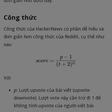
đơn giản như dưới đây.
Công thức
Công thức của HackerNews có phần dễ hiểu và
đơn giản hơn công thức của Reddit, cụ thể như
sau:
−
1
p
score=\frac{p-1}{(t+
=
score
(
+
2
)
G
t
Với:
p
: Lượt upvote của bài viết (upvote-
p
downvote). Lượt vote này cần trừ đi 1 để
không tính upvote của người viết bài.