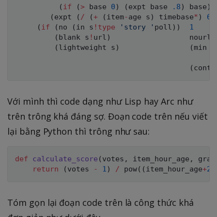
(
if
(
>
 base 
0
)
(
expt base 
.8
)
 base
)
)
(
expt 
(
/
(
+
(
item
-
age s
)
 timebase
*
)
60
(
if
(
no 
(
in s
!
type
'story '
poll
)
)
1
(
blank s
!
url
)
                  nourl
-
(
lightweight s
)
(
min l
(
(
contr
Với mình thì code dạng như Lisp hay Arc như
trên trông khá đáng sợ. Đoạn code trên nếu viết
lại bằng Python thì trông như sau:
def
calculate_score
(
votes
,
 item_hour_age
,
 grav
return
(
votes 
-
1
)
/
pow
(
(
item_hour_age
+
2
)
Tóm gọn lại đoạn code trên là công thức khá