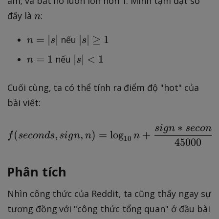
âm; và bắt nó luôn lớn hơn 1. Mình tạm đặt số
n
đấy là
:
n
n
|
=
∣
∣
∣
∣
≥
1
nếu
n
s
s
=
s
n
|s
=
1
∣
∣
<
1
nếu
n
s
|s
|
=
|
|
\
1
<
Cuối cùng, ta có thể tính ra điểm độ "hot" của
g
1
e
bài viết:
q
1
∗
s
i
g
n
seco
n
d
f(seconds,sign,n)=\lo
(
,
,
)
=
lo
g
+
f
seco
n
d
s
s
i
g
n
n
n
10
45000
Phân tích
Nhìn công thức của Reddit, ta cũng thấy ngay sự
tương đồng với "công thức tổng quan" ở đầu bài