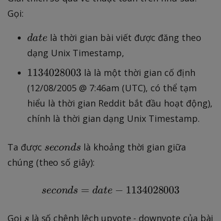
Gọi:
d
là thời gian bài viết được đăng theo
d
a
t
e
a
dạng Unix Timestamp,
t
1
1134028003
là là một thời gian cố định
e
1
(12/08/2005 @ 7:46am (UTC), có thể tạm
3
hiểu là thời gian Reddit bắt đầu hoạt động),
4
chính là thời gian dạng Unix Timestamp.
0
2
s
Ta được
là khoảng thời gian giữa
8
seco
n
d
s
e
0
chúng (theo số giây):
c
0
o
3
=
seconds={date}-11340
−
1134028003
seco
n
d
s
d
a
t
e
n
d
s
Gọi
là số chênh lệch upvote - downvote của bài
s