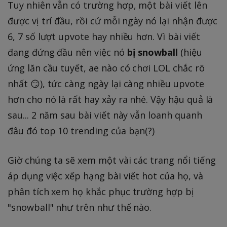
a
2
=
Tuy nhiên vẫn có trường hợp, một bài viết lên
c
}
2.
được vị trí đầu, rồi cứ mỗi ngày nó lại nhận được
{
{
5
6, 7 số lượt upvote hay nhiều hơn. Vì bài viết
7
4
đang đứng đầu nên việc nó
bị snowball
(hiệu
2
}
0
)
ứng lăn cầu tuyết, ae nào có chơi LOL chắc rõ
}
=
nhất 😏), tức càng ngày lại càng nhiều upvote
{
1
hơn cho nó là rất hay xảy ra nhé. Vậy hậu quả là
4
8
sau... 2 năm sau bài viết này vẫn loanh quanh
}
đâu đó top 10 trending của bạn(?)
)
=
-
Giờ chúng ta sẽ xem một vài các trang nổi tiếng
1
áp dụng việc xếp hạng bài viết hot của họ, và
5
phân tích xem họ khắc phục trường hợp bị
0
"snowball" như trên như thế nào.