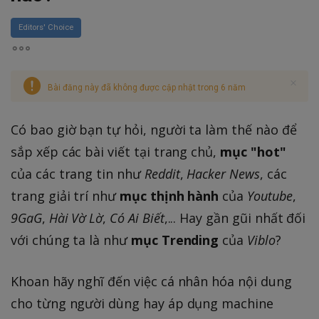
Editors' Choice
Bài đăng này đã không được cập nhật trong 6 năm
Có bao giờ bạn tự hỏi, người ta làm thế nào để
sắp xếp các bài viết tại trang chủ,
mục "hot"
của các trang tin như
Reddit
,
Hacker News
, các
trang giải trí như
mục thịnh hành
của
Youtube
,
9GaG
,
Hài Vờ Lờ
,
Có Ai Biết
,... Hay gần gũi nhất đối
với chúng ta là như
mục Trending
của
Viblo
?
Khoan hãy nghĩ đến việc cá nhân hóa nội dung
cho từng người dùng hay áp dụng machine