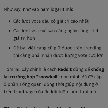
p
1
{
p
0
Như vậy, nhờ vào hàm logarit mà:
2
r
0
5
o
=
Các lượt vote đầu có giá trị cao nhất
9
x
2
2
Các lượt vote về sau càng ngày càng có ít
1
0
.
giá trị hơn
0
3
Để bài viết càng cũ giữ được trên trending
}
{
thì càng phải nhận được lượng vote cực lớn
4
5
Tóm lại, đây chính là cách
Reddit
dùng để
chống
0
lại trường hợp "snowball"
như mình đã đề cập
0
ở phần Tổng quan, đồng thời giúp nội dung ở
0
trên frontpage của Reddit luôn luôn tươi mới.
}
=
5.