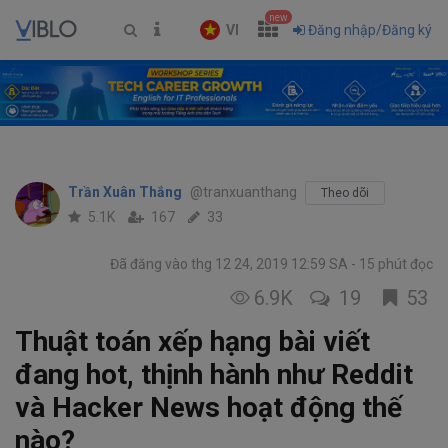
new
VI
Đăng nhập/Đăng ký
Trần Xuân Thắng
@tranxuanthang
Theo dõi
5.1K
167
33
Đã đăng vào thg 12 24, 2019 12:59 SA
15 phút đọc
6.9K
19
53
Thuật toán xếp hạng bài viết
đang hot, thịnh hành như Reddit
và Hacker News hoạt động thế
nào?