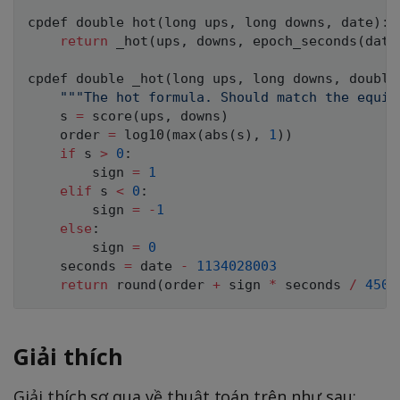
cpdef double hot
(
long
 ups
,
long
 downs
,
 date
)
:
return
 _hot
(
ups
,
 downs
,
 epoch_seconds
(
date
cpdef double _hot
(
long
 ups
,
long
 downs
,
 double
"""The hot formula. Should match the equiv
    s 
=
 score
(
ups
,
 downs
)
    order 
=
 log10
(
max
(
abs
(
s
)
,
1
)
)
if
 s 
>
0
:
        sign 
=
1
elif
 s 
<
0
:
        sign 
=
-
1
else
:
        sign 
=
0
    seconds 
=
 date 
-
1134028003
return
round
(
order 
+
 sign 
*
 seconds 
/
4500
Giải thích
Giải thích sơ qua về thuật toán trên như sau: