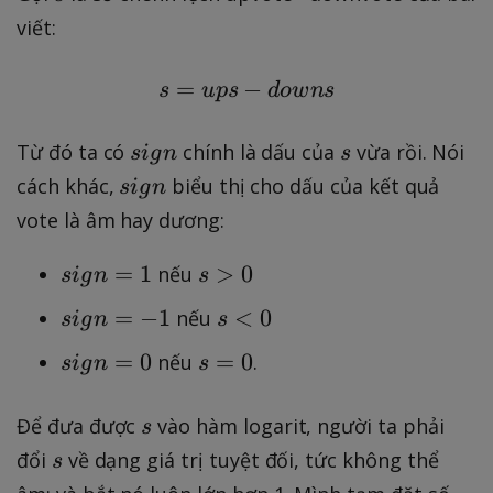
s
viết:
=
−
s=ups - downs
s
u
p
s
d
o
w
n
s
s
s
Từ đó ta có
chính là dấu của
vừa rồi. Nói
s
i
g
n
s
i
s
cách khác,
biểu thị cho dấu của kết quả
s
i
g
n
g
i
vote là âm hay dương:
n
g
n
si
s
=
1
>
0
nếu
s
i
g
n
s
g
>
si
s
=
−
1
<
0
nếu
s
i
g
n
s
n
0
g
<
=
si
s
=
0
=
0
nếu
.
s
i
g
n
s
n
0
1
g
=
=
n
0
s
Để đưa được
vào hàm logarit, người ta phải
-
s
=
s
1
đổi
về dạng giá trị tuyệt đối, tức không thể
s
0