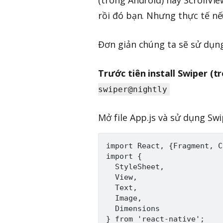
rồi đó bạn. Nhưng thực tế nế
Đơn giản chúng ta sẽ sử dụng
Trước tiên install Swiper (tr
swiper@nightly
Mở file App.js và sử dụng Sw
import React, {Fragment, C
import {

  StyleSheet,

  View,

  Text,

  Image,

  Dimensions

} from 'react-native';
