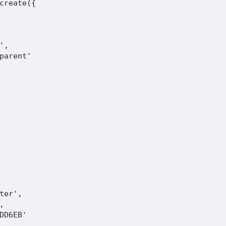
create({

,

parent'

ter',



DD6EB'
