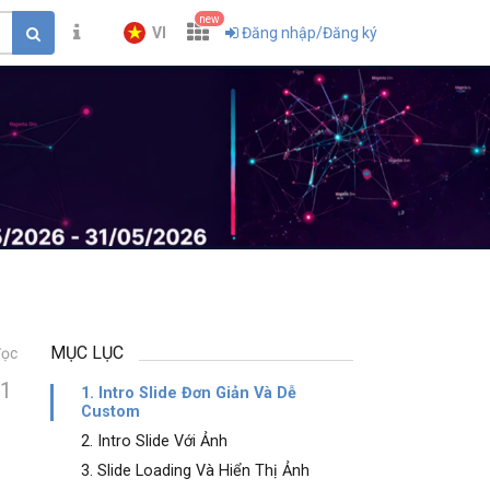
new
VI
Đăng nhập/Đăng ký
MỤC LỤC
đọc
1
1. Intro Slide Đơn Giản Và Dễ
Custom
2. Intro Slide Với Ảnh
3. Slide Loading Và Hiển Thị Ảnh