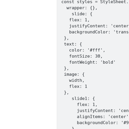
const styles = StyleSheet.
  wrapper: {},

    slide: {

   flex: 1,

   justifyContent: 'center'
   backgroundColor: 'trans
 },

 text: {

   color: '#fff',

   fontSize: 30,

   fontWeight: 'bold'

 },

 image: {

   width,

   flex: 1

 },

    slide1: {

      flex: 1,

      justifyContent: 'cen
      alignItems: 'center',
      backgroundColor: '#9
    },
