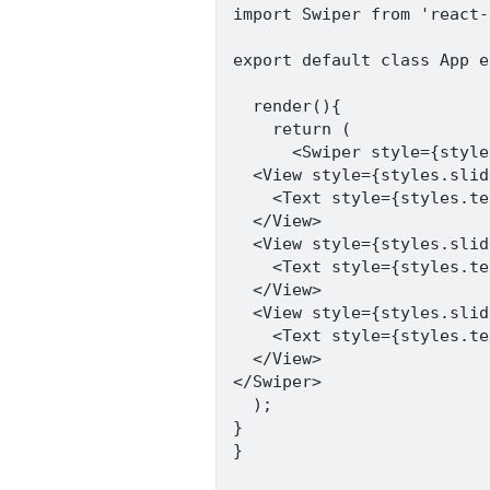
import Swiper from 'react-
export default class App e
  render(){

    return (

      <Swiper style={style
  <View style={styles.slid
    <Text style={styles.te
  </View>

  <View style={styles.slid
    <Text style={styles.te
  </View>

  <View style={styles.slid
    <Text style={styles.te
  </View>

</Swiper>

  );

}

}
