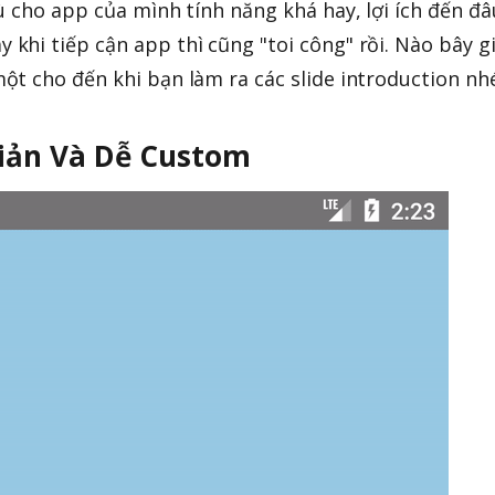
ù cho app của mình tính năng khá hay, lợi ích đến đâ
hi tiếp cận app thì cũng "toi công" rồi. Nào bây g
t cho đến khi bạn làm ra các slide introduction nhé
 Giản Và Dễ Custom