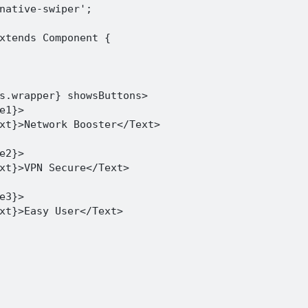
native-swiper';

xtends Component {

s.wrapper} showsButtons>

e1}>

xt}>Network Booster</Text>

e2}>

xt}>VPN Secure</Text>

e3}>

xt}>Easy User</Text>
