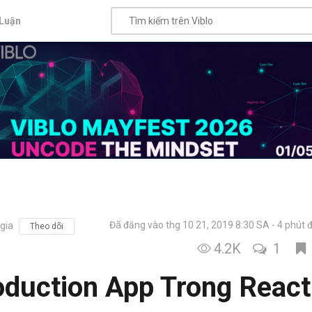
Luận
Đã đăng vào thg 10 21, 2019 8:30 SA
4 phút 
gia
Theo dõi
4.2K
1
roduction App Trong React