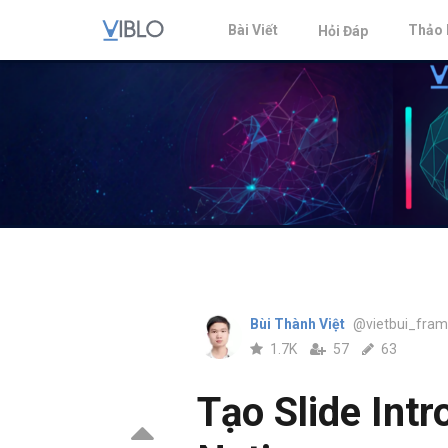
Bài Viết
Thảo 
Hỏi Đáp
Bùi Thành Việt
@vietbui_fram
1.7K
57
63
Tạo Slide Int