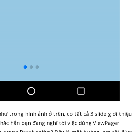
ư trong hình ảnh ở trên, có tất cả 3 slide giới thiệu
Chắc hẳn bạn đang nghĩ tới việc dùng ViewPager
ew trong React native? Đây là một hướng làm rất đún