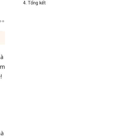
4. Tổng kết
là
ôm
!
mà