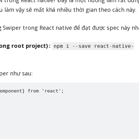
u làm vậy sẽ mất khá nhiều thời gian theo cách này.
 Swiper trong React native để đạt được spec này nh
ong root project) :
npm i --save react-native-
iper như sau:
omponent} from 'react';
