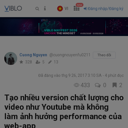
new
VI
Đăng nhập/Đăng ký
Cuong Nguyen
@cuongncuyenfu0211
Theo dõi
328
5
13
Đã đăng vào thg 9 26, 2017 3:10 SA
4 phút đọc
433
0
2
Tạo nhiều version chất lượng cho
video như Youtube mà không
làm ảnh hưởng performance của
web-app