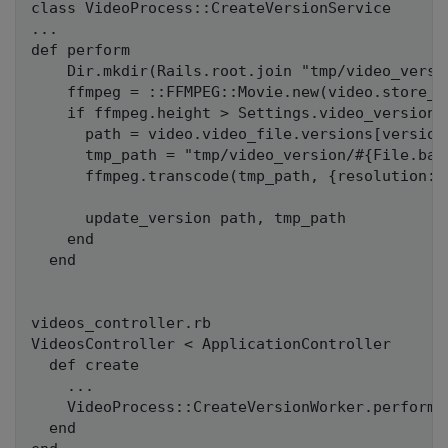
class VideoProcess::CreateVersionService

...

def perform

    Dir.mkdir(Rails.root.join "tmp/video_versi
    ffmpeg = ::FFMPEG::Movie.new(video.store_pa
    if ffmpeg.height > Settings.video_version.h
      path = video.video_file.versions[version]
      tmp_path = "tmp/video_version/#{File.bas
      ffmpeg.transcode(tmp_path, {resolution: 
      update_version path, tmp_path

    end

  end

videos_controller.rb

VideosController < ApplicationController

  def create

    ...

    VideoProcess::CreateVersionWorker.perform_a
  end
