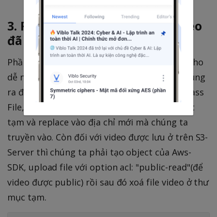
3. Replace file cũ bằng file video
đã được xử lý
Phần này mình sẽ tách một hàm private để cho
dễ nhìn. Đối với video được lưu ở local thì chúng
ra đơn giản chỉ cần dùng hàm rename của class
File, hàm này sẽ tự động move file ở thư mục
tạm và replace vào địa chỉ mới mà chúng ta
truyền vào. Còn đối với video được lưu ở trên S3-
Server thì chúng ta phải tạo object của Aws-
SDK, upload file với option acl: "public-read"(để
video được public) rồi sau đó xoá file video ở thư
mục tạm.