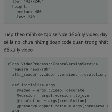
  low: "427x240"

  height:

    medium: 480

Tiếp theo mình sẽ tạo service để xử lý video, đây
sẽ là nơi chưa những đoạn code quan trọng nhất
để xử lý video
class VideoProcess::CreateVersionService

  require "aws-sdk"

  attr_reader :video, :version, :resolution, :p
  def initialize args

    @video = args[:video].decorate

    @version = args[:version].to_sym

    @resolution = args[:resolution]

    @preserve_aspect_ratio = args[:preserve_asp
  end
