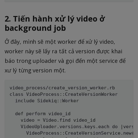
2. Tiến hành xử lý video ở
background job
Ở đây, mình sẽ một worker để xử lý video,
worker này sẽ lấy ra tất cả version được khai
báo trong uploader và gọi đến một service để
xư lý từng version một.
video_process/create_version_worker.rb

class VideoProcess::CreateVersionWorker

  include Sidekiq::Worker

  def perform video_id

    video = Video.find video_id

    VideoUploader.versions.keys.each do |versio
      VideoProcess::CreateVersionService.new(v