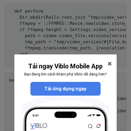
  def perform

    Dir.mkdir(Rails.root.join "tmp/video_versi
    ffmpeg = ::FFMPEG::Movie.new(video.store_pa
    if ffmpeg.height > Settings.video_version.h
      path = video.video_file.versions[version]
      tmp_path = "tmp/video_version/#{File.bas
      ffmpeg.transcode(tmp_path, {resolution: 
    end

Tải ngay Viblo Mobile App
Bạn đang tìm cách khám phá Viblo dễ dàng hơn?
model/video.rb

  def store_path version = nil

Tải ứng dụng ngay
    if version.nil?

      (ENV["CDN_UPLOADER"] == "true") ? video_
    else

      (ENV["CDN_UPLOADER"] == "true") ? video_
    end
