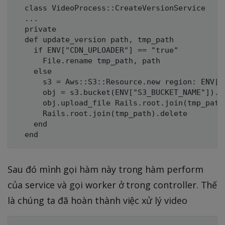
  class VideoProcess::CreateVersionService

  ...

  private

  def update_version path, tmp_path

    if ENV["CDN_UPLOADER"] == "true"

      File.rename tmp_path, path

    else

      s3 = Aws::S3::Resource.new region: ENV["A
      obj = s3.bucket(ENV["S3_BUCKET_NAME"]).ob
      obj.upload_file Rails.root.join(tmp_path)
      Rails.root.join(tmp_path).delete

    end

Sau đó mình gọi hàm này trong hàm perform
của service và gọi worker ở trong controller. Thế
là chúng ta đã hoàn thành việc xử lý video