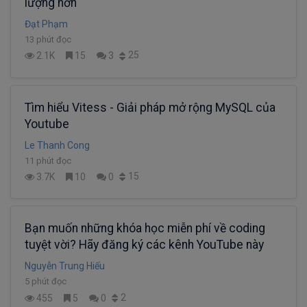
lượng hơn
Đạt Phạm
13 phút đọc
25
2.1K
15
3
Tìm hiểu Vitess - Giải pháp mở rộng MySQL của
Youtube
Le Thanh Cong
11 phút đọc
15
3.7K
10
0
Bạn muốn những khóa học miễn phí về coding
tuyệt vời? Hãy đăng ký các kênh YouTube này
Nguyễn Trung Hiếu
5 phút đọc
2
455
5
0