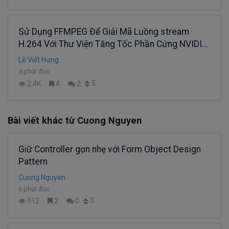
Sử Dụng FFMPEG Để Giải Mã Luồng stream
H.264 Với Thư Viện Tăng Tốc Phần Cứng NVIDIA
Codec SDK (Phần 2)
Lê Viết Hưng
9 phút đọc
5
2.4K
4
2
Bài viết khác từ Cuong Nguyen
Giữ Controller gọn nhẹ với Form Object Design
Pattern
Cuong Nguyen
6 phút đọc
3
912
2
0