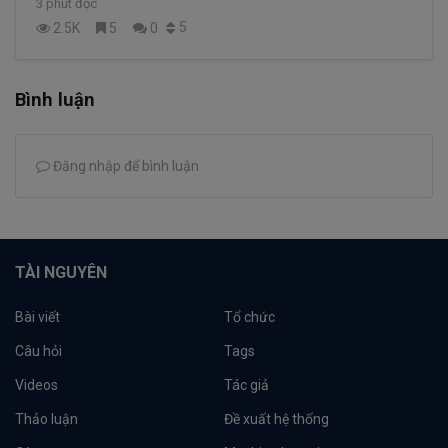
3 phút đọc
5
2.5K
5
0
Bình luận
Đăng nhập để bình luận
TÀI NGUYÊN
Bài viết
Tổ chức
Câu hỏi
Tags
Videos
Tác giả
Thảo luận
Đề xuất hệ thống