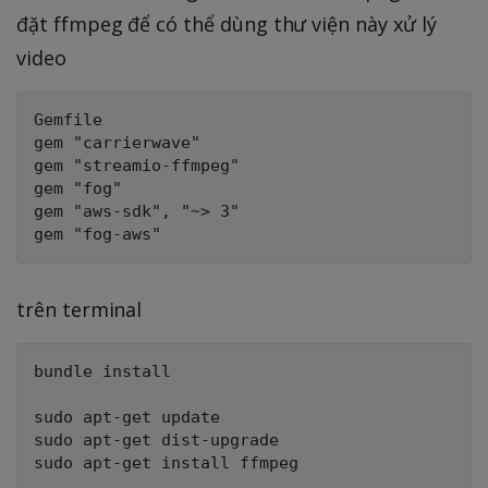
đặt ffmpeg để có thể dùng thư viện này xử lý
video
Gemfile

gem "carrierwave"

gem "streamio-ffmpeg"

gem "fog"

gem "aws-sdk", "~> 3"

trên terminal
bundle install

sudo apt-get update

sudo apt-get dist-upgrade
