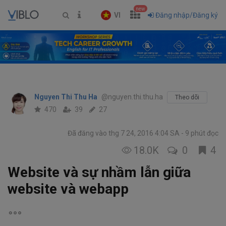
new
VI
Đăng nhập/Đăng ký
Nguyen Thi Thu Ha
@nguyen.thi.thu.ha
Theo dõi
470
39
27
Đã đăng vào thg 7 24, 2016 4:04 SA
9 phút đọc
18.0K
0
4
Website và sự nhầm lẫn giữa
website và webapp