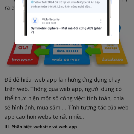
ra đời.
Để dễ hiểu, web app là những ứng dụng chạy
trên web. Thông qua web app, người dùng có
thể thực hiện một số công việc: tính toán, chia
sẻ hình ảnh, mua sắm … Tính tương tác của web
app cao hơn website rất nhiều.
III. Phân biệt website và web app