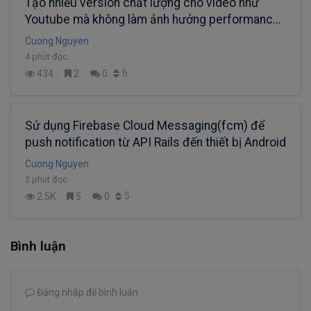
Tạo nhiều version chất lượng cho video như
Youtube mà không làm ảnh hưởng performance
của web-app
Cuong Nguyen
4 phút đọc
6
434
2
0
Sử dụng Firebase Cloud Messaging(fcm) để
push notification từ API Rails đến thiết bị Android
Cuong Nguyen
3 phút đọc
5
2.5K
5
0
Bình luận
Đăng nhập để bình luận