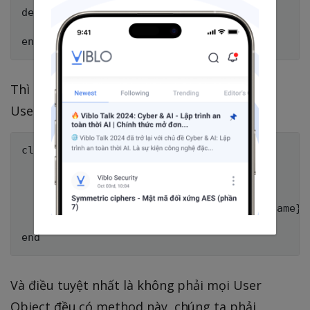
def full_name

  "#{first_name} #{last_name}"

Thì chúng ta nên chuyển chúng vào
UserDecorator.
class UserDecorator < Draper::Decorator

  delegate_all

  def full_name

    "#{object.first_name} #{object.last_name}"

  end

Và điều tuyệt nhất là không phải mọi User
Object đều có method này, chúng ta phải