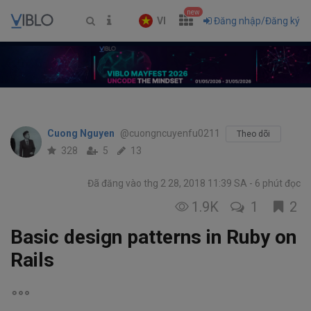
new
VI
Đăng nhập/Đăng ký
Cuong Nguyen
@cuongncuyenfu0211
Theo dõi
328
5
13
Đã đăng vào thg 2 28, 2018 11:39 SA
6 phút đọc
1.9K
1
2
Basic design patterns in Ruby on
Rails