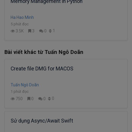
Memory Management in Python
Ha Hao Minh
5 phút đọc
1
3.5K
3
0
Bài viết khác từ Tuấn Ngô Doãn
Create file DMG for MACOS
Tuấn Ngô Doãn
1 phút đọc
0
750
0
0
Sử dụng Async/Await Swift