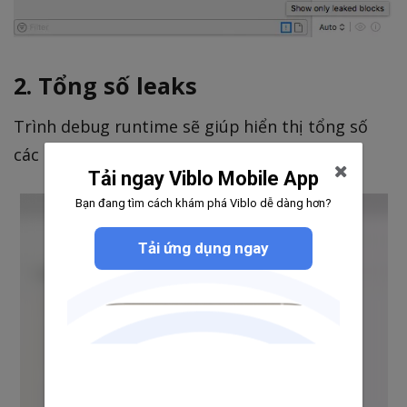
2. Tổng số leaks
Trình debug runtime sẽ giúp hiển thị tổng số
các leaks đang xảy ra
Tải ngay Viblo Mobile App
Bạn đang tìm cách khám phá Viblo dễ dàng hơn?
Tải ứng dụng ngay