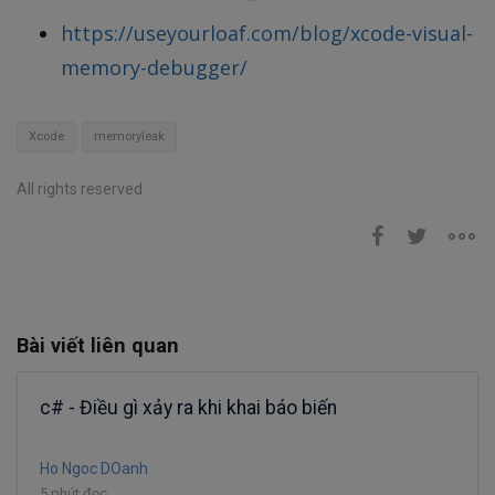
https://useyourloaf.com/blog/xcode-visual-
memory-debugger/
Xcode
memoryleak
All rights reserved
Bài viết liên quan
c# - Điều gì xảy ra khi khai báo biến
Ho Ngoc DOanh
5 phút đọc