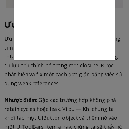
Ưu và nhược điểm
Ưu điểm
: Chúng ta có thể may mắn và dễ dàng
tìm ra được các memory leaks(nhưng case
retain cycles đơn giản). Ví dụ: Một object đang
tự lưu trữ chính nó trong một closure. Được
phát hiện và fix một cách đơn giản bằng việc sử
dụng weak references.
Nhược điểm
: Gặp các trường hợp không phải
retain cycles hoặc leak. Ví dụ — Khi chúng ta
khởi tạo một UIButton object và thêm nó vào
một UIToolBars item array: chúng ta sẽ thấy nó