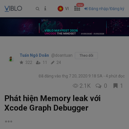
new
VI
Đăng nhập/Đăng ký
Tuấn Ngô Doãn
@doantuan
Theo dõi
322
11
24
Đã đăng vào thg 7 20, 2020 9:18 SA
4 phút đọc
2.1K
0
1
Phát hiện Memory leak với
Xcode Graph Debugger