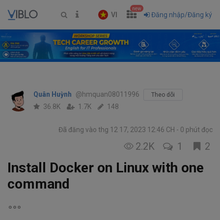
new
VI
Đăng nhập/Đăng ký
Quân Huỳnh
@hmquan08011996
Theo dõi
36.8K
1.7K
148
Đã đăng vào thg 12 17, 2023 12:46 CH
0 phút đọc
2.2K
1
2
Install Docker on Linux with one
command