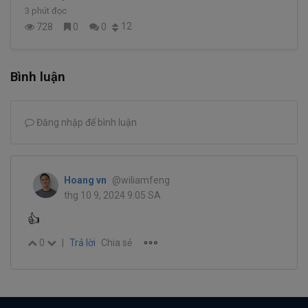
3 phút đọc
12
728
0
0
Bình luận
Đăng nhập để bình luận
Hoang vn
@wiliamfeng
thg 10 9, 2024 9:05 SA
👍️
0
|
Trả lời
Chia sẻ