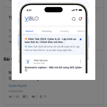
Tìm hiểu Docker
Tran Van Cuong
8 phút đọc
4
5.0K
8
0
Bài viết khác từ Quân Huỳnh
Năm 2025, AI làm sinh viên rất khó kiếm việc.
Vậy ta cần làm gì?
Quân Huỳnh
9 phút đọc
14
1.3K
5
1