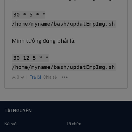
30 * 5 * *
/home/myname/bash/updatEmpImg.sh
Mình tưởng đúng phải là:
30 12 5 * *
/home/myname/bash/updatEmpImg.sh
0
|
Trả lời
Chia sẻ
TÀI NGUYÊN
Bài viết
Tổ chức