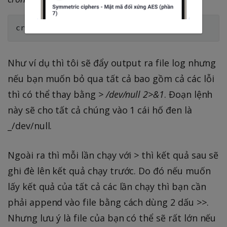
crontab 
-
Như ví dụ thì tôi sẽ đẩy output ra file log nhưng
nếu bạn muốn bỏ qua tất cả bao gồm cả các lỗi
thì có thể thay bằng
> /dev/null 2>&1
. Đoạn lệnh
này sẽ cho tất cả chúng vào 1 cái hố đen là
_/dev/null.
Ngoài ra thì mỗi lần chạy với
>
thì kết quả sau sẽ
ghi đè lên kết quả chạy trước. Do đó nếu muốn
lấy kết quả của tất cả các lần chạy thì bạn cần
phải append vào file bằng cách dùng 2 dấu
>>
.
Nhưng lưu ý là file của bạn có thể sẽ rất lớn nếu