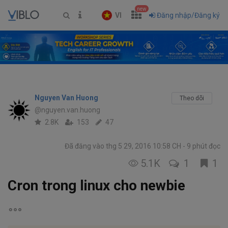
new
VI
Đăng nhập/Đăng ký
Nguyen Van Huong
Theo dõi
@nguyen.van.huong
2.8K
153
47
Đã đăng vào thg 5 29, 2016 10:58 CH
9 phút đọc
5.1K
1
1
Cron trong linux cho newbie