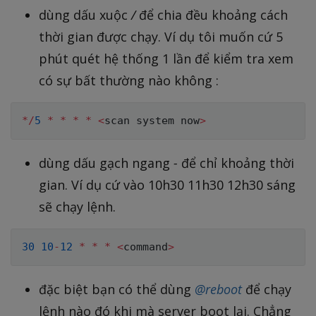
dùng dấu xuộc
/
để chia đều khoảng cách
thời gian được chạy. Ví dụ tôi muốn cứ 5
phút quét hệ thống 1 lần để kiểm tra xem
có sự bất thường nào không :
*
/
5
*
*
*
*
<
scan system now
>
dùng dấu gạch ngang
-
để chỉ khoảng thời
gian. Ví dụ cứ vào 10h30 11h30 12h30 sáng
sẽ chạy lệnh.
30
10
-
12
*
*
*
<
command
>
đặc biệt bạn có thể dùng
@reboot
để chạy
lệnh nào đó khi mà server boot lại. Chẳng