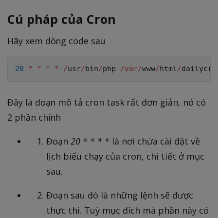
Cú pháp của Cron
Hãy xem dòng code sau
20
*
*
*
*
/
usr
/
bin
/
php 
/
var
/
www
/
html
/
dailycro
Đây là đoạn mô tả cron task rất đơn giản, nó có
2 phần chính
Đoạn
20 * * * *
là nơi chứa cài đặt về
lịch biểu chạy của cron, chi tiết ở mục
sau.
Đoạn sau đó là những lệnh sẽ được
thực thi. Tuỳ mục đích mà phần này có