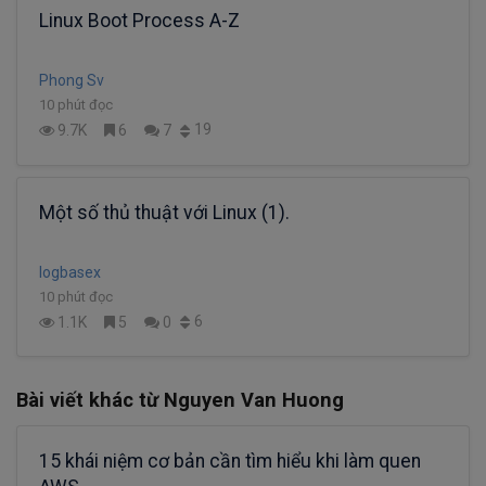
Linux Boot Process A-Z
Phong Sv
10 phút đọc
19
9.7K
6
7
Một số thủ thuật với Linux (1).
logbasex
10 phút đọc
6
1.1K
5
0
Bài viết khác từ Nguyen Van Huong
15 khái niệm cơ bản cần tìm hiểu khi làm quen