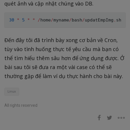
quét ảnh và cập nhật chúng vào DB.
30
*
5
*
*
/
home
/
myname
/
bash
/
updatEmpImg
.
Đến đây tôi đã trình bày xong cơ bản về Cron,
tùy vào tình huống thực tế yêu cầu mà bạn có
thể tìm hiểu thêm sâu hơn để ứng dụng được. Ở
bài sau tôi sẽ đưa ra một vài case có thể sẽ
thường gặp để làm ví dụ thực hành cho bài này.
Linux
All rights reserved