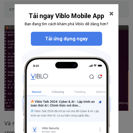
crontab 
-
Tải ngay Viblo Mobile App
Bạn đang tìm cách khám phá Viblo dễ dàng hơn?
Tải ứng dụng ngay
Và nếu bạn muốn xoá nội dung file thiết lập
crontab
đi thì dùng