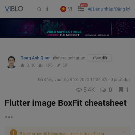
new
VI
Đăng nhập/Đăng ký
Dang Anh Quan
@dang.anh.quan
Theo dõi
3.1K
125
62
Đã đăng vào thg 8 13, 2020 11:04 SA
0 phút đọc
5.4K
0
1
Flutter image BoxFit cheatsheet
Bài đăng này đã không được cập nhật trong 5 năm