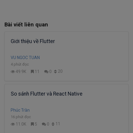
Bài viết liên quan
Giới thiệu về Flutter
VU NGOC TUAN
4 phút đọc
20
49.9K
11
0
So sánh Flutter và React Native
Phúc Trần
16 phút đọc
11
11.0K
5
0