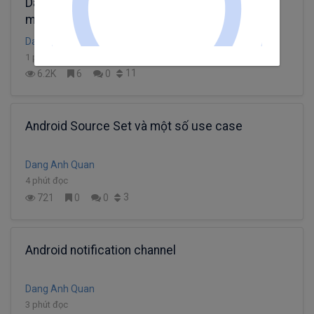
Dart/Flutter So sánh abstract class, interface,
mixin
Dang Anh Quan
1 phút đọc
11
6.2K
6
0
Android Source Set và một số use case
Dang Anh Quan
4 phút đọc
3
721
0
0
Android notification channel
Dang Anh Quan
3 phút đọc