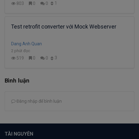
1
803
0
0
Test retrofit converter với Mock Webserver
Dang Anh Quan
2 phút đọc
3
519
0
0
Bình luận
Đăng nhập để bình luận
TÀI NGUYÊN