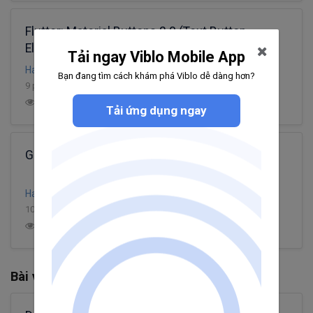
Flutter: Material Buttons 2.0 (Text Button,
Elevated Button, Outlined Button)
Tải ngay Viblo Mobile App
Ha Ngoc Long
Bạn đang tìm cách khám phá Viblo dễ dàng hơn?
9 phút đọc
11
11.1K
4
4
Tải ứng dụng ngay
Giới thiệu về Widgets trong Flutter
HaiMinhTran
10 phút đọc
7
10.5K
3
1
Bài viết khác từ Dang Anh Quan