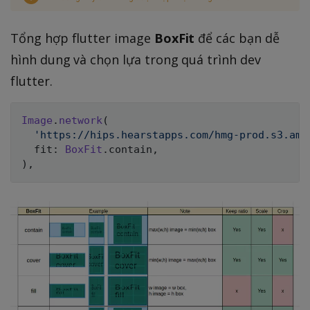
Tổng hợp flutter image
BoxFit
để các bạn dễ
hình dung và chọn lựa trong quá trình dev
flutter.
Image
.
network
(
'https://hips.hearstapps.com/hmg-prod.s3.ama
  fit
:
BoxFit
.
contain
,
)
,