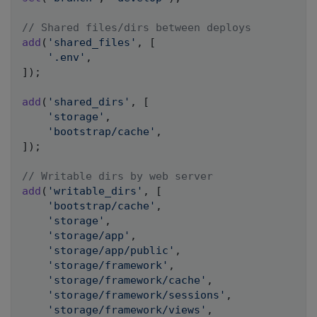
// Shared files/dirs between deploys
add
(
'shared_files'
,
[
'.env'
,
]
)
;
add
(
'shared_dirs'
,
[
'storage'
,
'bootstrap/cache'
,
]
)
;
// Writable dirs by web server
add
(
'writable_dirs'
,
[
'bootstrap/cache'
,
'storage'
,
'storage/app'
,
'storage/app/public'
,
'storage/framework'
,
'storage/framework/cache'
,
'storage/framework/sessions'
,
'storage/framework/views'
,