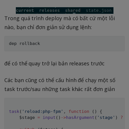
Trong quá trình deploy mà có bất cứ một lỗi
nào, bạn chỉ đơn giản sử dụng lệnh:
để có thể quay trở lại bản releases trước
Các bạn cũng có thể cấu hình để chạy một số
task trước/sau những task khác rất đơn giản
task
(
'reload:php-fpm'
,
function
(
)
{
$stage
=
input
(
)
->
hasArgument
(
'stage'
)
?
i