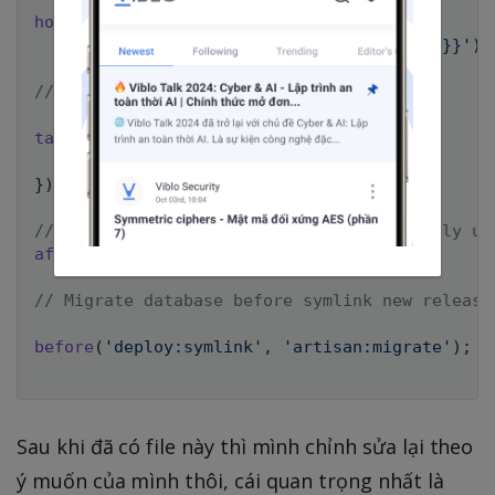
host
(
'project.com'
)
->
set
(
'deploy_path'
,
'~/{{application}}'
)
;
// Tasks
task
(
'build'
,
function
(
)
{
run
(
'cd {{release_path}} && build'
)
;
}
)
;
// [Optional] if deploy fails automatically un
after
(
'deploy:failed'
,
'deploy:unlock'
)
;
// Migrate database before symlink new release
before
(
'deploy:symlink'
,
'artisan:migrate'
)
;
Sau khi đã có file này thì mình chỉnh sửa lại theo
ý muốn của mình thôi, cái quan trọng nhất là