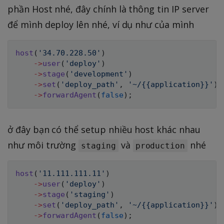
phần Host nhé, đây chính là thông tin IP server
để mình deploy lên nhé, ví dụ như của mình
host
(
'34.70.228.50'
)
->
user
(
'deploy'
)
->
stage
(
'development'
)
->
set
(
'deploy_path'
,
'~/{{application}}'
)
->
forwardAgent
(
false
)
;
ở đây bạn có thể setup nhiều host khác nhau
như môi trường
và
nhé
staging
production
host
(
'11.111.111.11'
)
->
user
(
'deploy'
)
->
stage
(
'staging'
)
->
set
(
'deploy_path'
,
'~/{{application}}'
)
->
forwardAgent
(
false
)
;