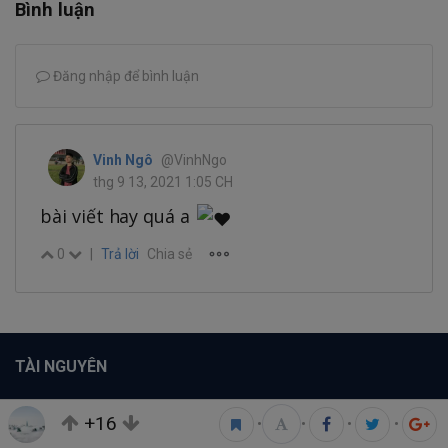
Bình luận
Đăng nhập để bình luận
Vinh Ngô
@VinhNgo
thg 9 13, 2021 1:05 CH
bài viết hay quá a
0
|
Trả lời
Chia sẻ
TÀI NGUYÊN
Bài viết
Tổ chức
+16
•
•
•
•
Câu hỏi
Tags