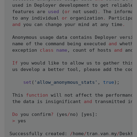
 used in Deployer development to get reliable s
 features are 
used
(
or
 not used
)
.
 The informat
 to any individual 
or
 organization
.
 Participat
and
 you can change your mind at any time
.
 Anonymous usage data contains Deployer versio
 name of the command being executed 
and
 whethe
 exception 
class
name
,
 count of hosts 
and
 anon
If
 you would like to allow us to gather this 
 us develop a better tool
,
 please add the code
set
(
'allow_anonymous_stats'
,
true
)
;
 This 
function
 will not affect the performance
 the data is insignificant 
and
 transmitted in 
Do
 you confirm
?
(
yes
/
no
)
[
yes
]
:
>
 yes

Successfully created
:
/
home
/
tran
.
van
.
my
/
Deskto