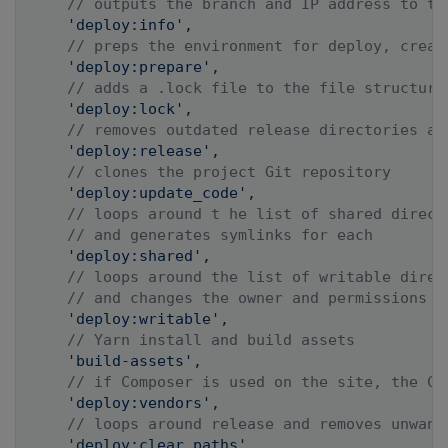
// outputs the branch and IP address to th
'deploy:info'
,
// preps the environment for deploy, creat
'deploy:prepare'
,
// adds a .lock file to the file structure
'deploy:lock'
,
// removes outdated release directories an
'deploy:release'
,
// clones the project Git repository
'deploy:update_code'
,
// loops around t he list of shared direct
// and generates symlinks for each
'deploy:shared'
,
// loops around the list of writable direc
// and changes the owner and permissions o
'deploy:writable'
,
// Yarn install and build assets
'build-assets'
,
// if Composer is used on the site, the Co
'deploy:vendors'
,
// loops around release and removes unwant
'deploy:clear_paths'
,