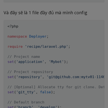
Và đây sẽ là 1 file đầy đủ mà mình config
<?php
namespace
Deployer
;
require
'recipe/laravel.php'
;
// Project name
set
(
'application'
,
'Mybot'
)
;
// Project repository
set
(
'repository'
,
'git@github.com:mytv01-1146/
// [Optional] Allocate tty for git clone. Defa
set
(
'git_tty'
,
false
)
;
// Default branch
set
(
'branch'
,
'develop'
)
;