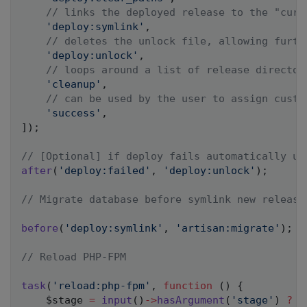
// links the deployed release to the "curr
'deploy:symlink'
,
// deletes the unlock file, allowing furth
'deploy:unlock'
,
// loops around a list of release director
'cleanup'
,
// can be used by the user to assign custo
'success'
,
]
)
;
// [Optional] if deploy fails automatically un
after
(
'deploy:failed'
,
'deploy:unlock'
)
;
// Migrate database before symlink new release
before
(
'deploy:symlink'
,
'artisan:migrate'
)
;
// Reload PHP-FPM
task
(
'reload:php-fpm'
,
function
(
)
{
$stage
=
input
(
)
->
hasArgument
(
'stage'
)
?
i