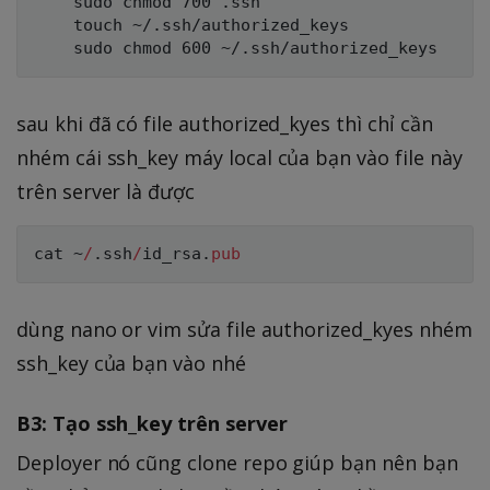
	sudo chmod 700 .ssh

	touch ~/.ssh/authorized_keys

sau khi đã có file authorized_kyes thì chỉ cần
nhém cái ssh_key máy local của bạn vào file này
trên server là được
cat ~
/
.
ssh
/
id_rsa
.
pub
dùng nano or vim sửa file authorized_kyes nhém
ssh_key của bạn vào nhé
B3: Tạo ssh_key trên server
Deployer nó cũng clone repo giúp bạn nên bạn