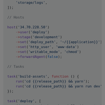
'storage/logs'
,
]
)
;
// Hosts
host
(
'34.70.228.50'
)
->
user
(
'deploy'
)
->
stage
(
'development'
)
->
set
(
'deploy_path'
,
'~/{{application}}'
)
->
set
(
'http_user'
,
'www-data'
)
->
set
(
'writable_mode'
,
'chmod'
)
->
forwardAgent
(
false
)
;
// Tasks
task
(
'build-assets'
,
function
(
)
{
run
(
'cd {{release_path}} && yarn'
)
;
run
(
'cd {{release_path}} && yarn run dev'
)
}
)
;
task
(
'deploy'
,
[