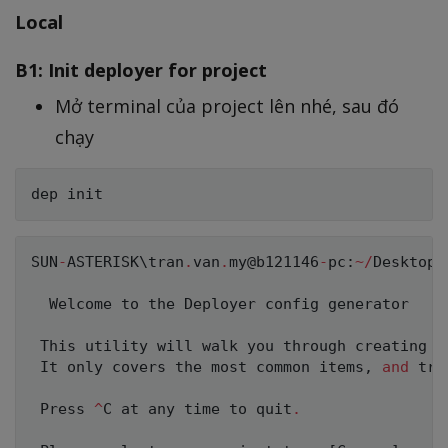
Local
B1: Init deployer for project
Mở terminal của project lên nhé, sau đó
chạy
SUN
-
ASTERISK
\tran
.
van
.
my@b121146
-
pc
:
~
/
Desktop
/
  Welcome to the Deployer config generator  

 This utility will walk you through creating a
 It only covers the most common items
,
and
 tri
 Press 
^
C
 at any time to quit
.