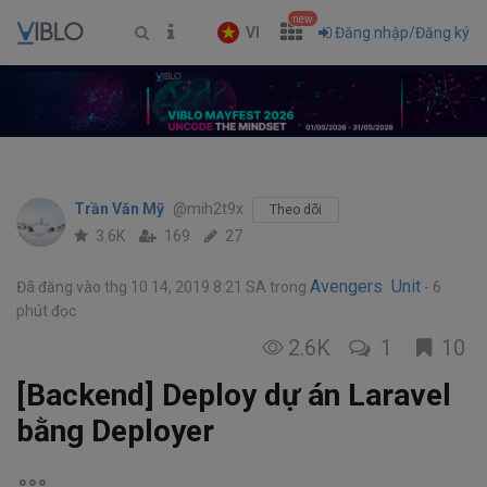
new
VI
Đăng nhập/Đăng ký
Trần Văn Mỹ
@mih2t9x
Theo dõi
3.6K
169
27
Avengers Unit
Đã đăng vào thg 10 14, 2019 8:21 SA
trong
6
phút đọc
2.6K
1
10
[Backend] Deploy dự án Laravel
bằng Deployer