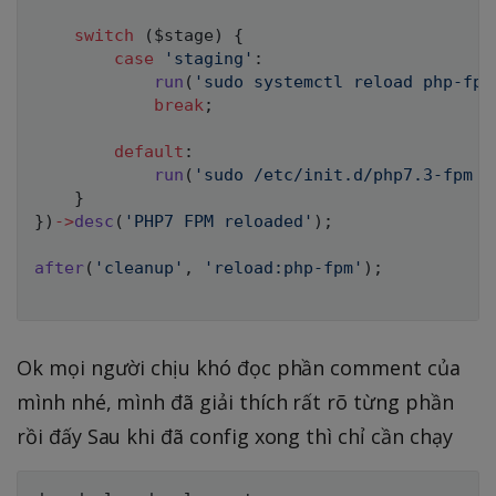
switch
(
$stage
)
{
case
'staging'
:
run
(
'sudo systemctl reload php-fpm
break
;
default
:
run
(
'sudo /etc/init.d/php7.3-fpm r
}
}
)
->
desc
(
'PHP7 FPM reloaded'
)
;
after
(
'cleanup'
,
'reload:php-fpm'
)
;
Ok mọi người chịu khó đọc phần comment của
mình nhé, mình đã giải thích rất rõ từng phần
rồi đấy Sau khi đã config xong thì chỉ cần chạy