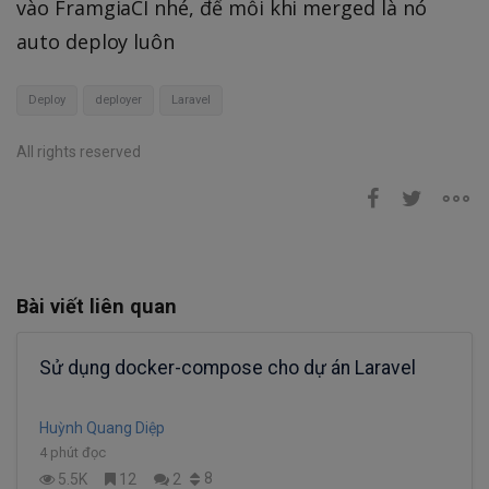
vào FramgiaCI nhé, để mỗi khi merged là nó
auto deploy luôn
Deploy
deployer
Laravel
All rights reserved
Bài viết liên quan
Sử dụng docker-compose cho dự án Laravel
Huỳnh Quang Diệp
4 phút đọc
8
5.5K
12
2