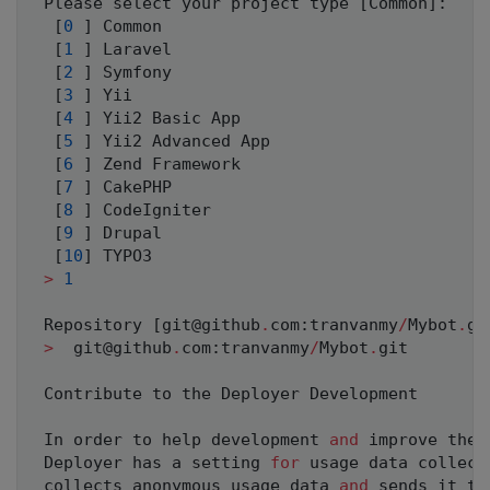
 Please select your project type 
[
Common
]
:
[
0
]
 Common

[
1
]
 Laravel

[
2
]
 Symfony

[
3
]
 Yii

[
4
]
 Yii2 Basic App

[
5
]
 Yii2 Advanced App

[
6
]
 Zend Framework

[
7
]
 CakePHP

[
8
]
 CodeIgniter

[
9
]
 Drupal

[
10
]
TYPO3
>
1
 Repository 
[
git@github
.
com
:
tranvanmy
/
Mybot
.
gi
>
 	git@github
.
com
:
tranvanmy
/
Mybot
.
git

 Contribute to the Deployer Development

 In order to help development 
and
 improve the 
 Deployer has a setting 
for
 usage data collect
 collects anonymous usage data 
and
 sends it to