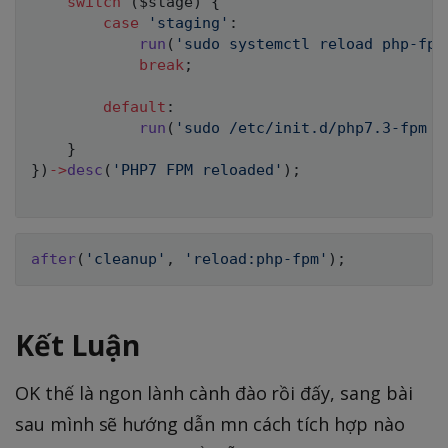
switch
(
$stage
)
{
case
'staging'
:
run
(
'sudo systemctl reload php-fpm
break
;
default
:
run
(
'sudo /etc/init.d/php7.3-fpm r
}
}
)
->
desc
(
'PHP7 FPM reloaded'
)
;
after
(
'cleanup'
,
'reload:php-fpm'
)
;
Kết Luận
OK thế là ngon lành cành đào rồi đấy, sang bài
sau mình sẽ hướng dẫn mn cách tích hợp nào