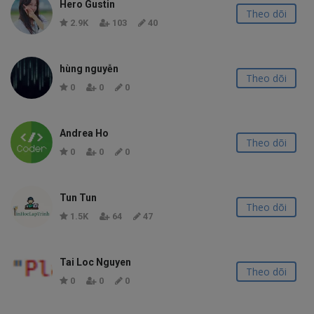
Hero Gustin
Theo dõi
2.9K
103
40
hùng nguyễn
Theo dõi
0
0
0
Andrea Ho
Theo dõi
0
0
0
Tun Tun
Theo dõi
1.5K
64
47
Tai Loc Nguyen
Theo dõi
0
0
0