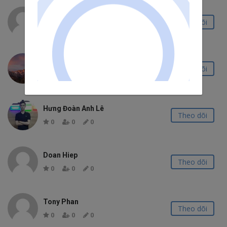
Nguyễn Trung
Theo dõi
0
0
0
Phạm Mạnh Hà
Theo dõi
0
0
0
Hưng Đoàn Anh Lê
Theo dõi
0
0
0
Doan Hiep
Theo dõi
0
0
0
Tony Phan
Theo dõi
0
0
0