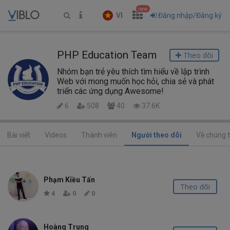
new
VI
Đăng nhập/Đăng ký
PHP Education Team
Theo dõi
Nhóm bạn trẻ yêu thích tìm hiểu về lập trình
Web với mong muốn học hỏi, chia sẻ và phát
triển các ứng dụng Awesome!
6
508
40
37.6K
Bài viết
Videos
Thành viên
Người theo dõi
Về chúng t
Phạm Kiều Tấn
Theo dõi
4
0
0
Hoàng Trung