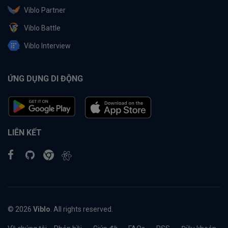
Viblo Partner
Viblo Battle
Viblo Interview
ỨNG DỤNG DI ĐỘNG
LIÊN KẾT
© 2026
Viblo
. All rights reserved.