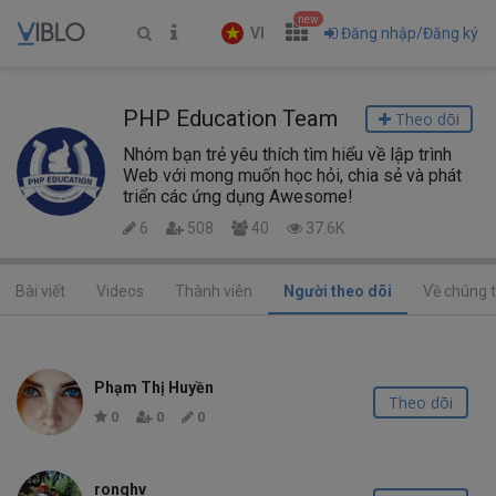
new
VI
Đăng nhập/Đăng ký
PHP Education Team
Theo dõi
Nhóm bạn trẻ yêu thích tìm hiểu về lập trình
Web với mong muốn học hỏi, chia sẻ và phát
triển các ứng dụng Awesome!
6
508
40
37.6K
Bài viết
Videos
Thành viên
Người theo dõi
Về chúng t
Phạm Thị Huyền
Theo dõi
0
0
0
ronghv