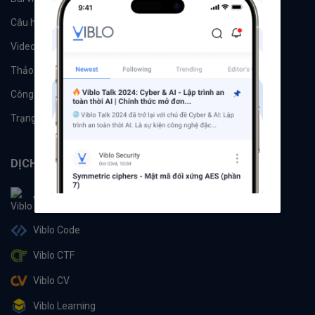
Câu hỏi
Tags
Videos
Tác giả
Thảo luận
Đề xuất hệ thống
Công cụ
Machine Learning
Trạng thái hệ thống
DỊCH VỤ
Viblo
Viblo Code
Viblo CTF
Viblo CV
Viblo Learning