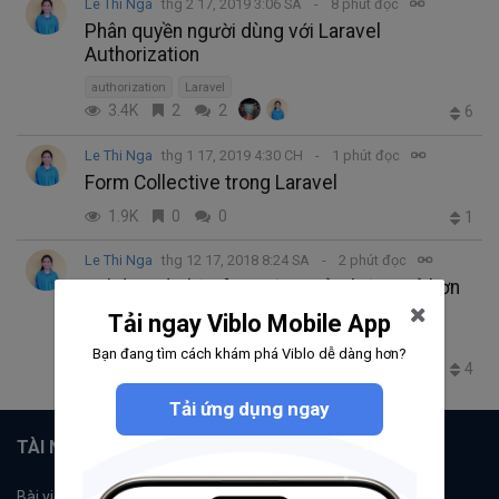
Le Thi Nga
thg 2 17, 2019 3:06 SA
8 phút đọc
Phân quyền người dùng với Laravel
Authorization
authorization
Laravel
3.4K
2
2
6
Le Thi Nga
thg 1 17, 2019 4:30 CH
1 phút đọc
Form Collective trong Laravel
1.9K
0
0
1
Le Thi Nga
thg 12 17, 2018 8:24 SA
2 phút đọc
Validate dữ liệu form đơn giản, hiệu quả hơn
với JQuery Validation
Tải ngay Viblo Mobile App
jQuery
validation
JavaScript
Bạn đang tìm cách khám phá Viblo dễ dàng hơn?
14.0K
4
1
4
Tải ứng dụng ngay
TÀI NGUYÊN
Bài viết
Tổ chức