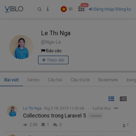
new
VI
Đăng nhập/Đăng ký
Le Thi Nga
@Nga-Le
Báo cáo
Theo dõi
Bài viết
Series
Câu hỏi
Câu trả lời
Bookmark
Đang
Le Thi Nga
thg 3 18, 2019 11:00 SA
4 phút đọc
Collections trong Laravel 5
Laravel
2.0K
1
0
1