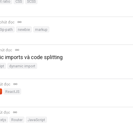
 ratio
CSS
SCSS
phút đọc
lip-path
newbie
markup
hút đọc
c imports và code splitting
ipt
dynamic import
út đọc
r
ReactJS
út đọc
xtjs
Router
JavaScript