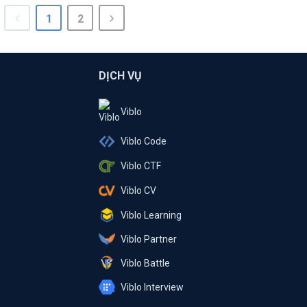
1
2
DỊCH VỤ
Viblo
Viblo Code
Viblo CTF
Viblo CV
Viblo Learning
Viblo Partner
Viblo Battle
Viblo Interview