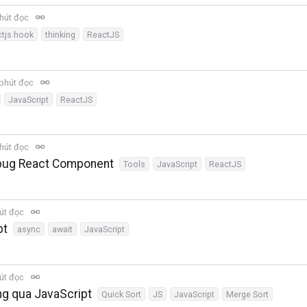
hút đọc
ctjs hook
thinking
ReactJS
phút đọc
JavaScript
ReactJS
hút đọc
ebug React Component
Tools
JavaScript
ReactJS
út đọc
pt
async
await
JavaScript
út đọc
ng qua JavaScript
Quick Sort
JS
JavaScript
Merge Sort