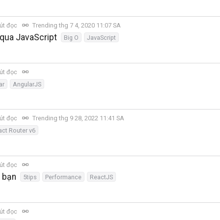
út đọc
Trending thg 7 4, 2020 11:07 SA
 qua JavaScript
Big O
JavaScript
út đọc
ar
AngularJS
út đọc
Trending thg 9 28, 2022 11:41 SA
ct Router v6
út đọc
a bạn
5tips
Performance
ReactJS
út đọc