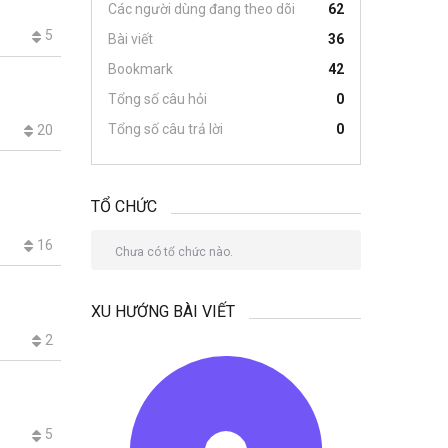
Các người dùng đang theo dõi
62
5
Bài viết
36
Bookmark
42
Tổng số câu hỏi
0
Tổng số câu trả lời
0
20
TỔ CHỨC
16
Chưa có tổ chức nào.
XU HƯỚNG BÀI VIẾT
2
5