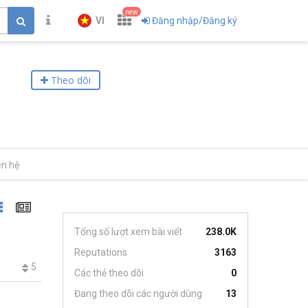
new
VI
Đăng nhập/Đăng ký
Theo dõi
ên hệ
Tổng số lượt xem bài viết
238.0K
Reputations
3163
5
Các thẻ theo dõi
0
Đang theo dõi các người dùng
13