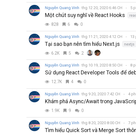
Nguyễn Quang Vinh
thg 12 20, 2020 6:46 CH
5 p
Một chút suy nghĩ về React Hooks
rea
828
6
0
Nguyễn Quang Vinh
thg 11 21, 2020 4:12 CH
13 
Tại sao bạn nên tìm hiểu Next.js
nextjs
6.2K
5
2
Nguyễn Quang Vinh
thg 10 19, 2020 8:50 CH
8 p
Sử dụng React Developer Tools để d
12.7K
4
0
Nguyễn Quang Vinh
thg 9 20, 2020 7:42 CH
4 ph
Khám phá Async/Await trong JavaScri
1.9K
9
0
Nguyễn Quang Vinh
thg 8 20, 2020 8:00 CH
7 ph
Tìm hiểu Quick Sort và Merge Sort thô