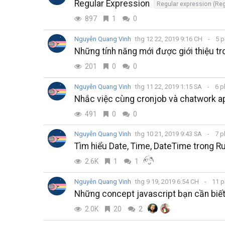
Regular Expression
Regular expression (Re
897
1
0
Nguyễn Quang Vinh
thg 12 22, 2019 9:16 CH
5 p
Những tính năng mới được giới thiệu tr
201
0
0
Nguyễn Quang Vinh
thg 11 22, 2019 1:15 SA
6 p
Nhắc việc cùng cronjob và chatwork a
491
0
0
Nguyễn Quang Vinh
thg 10 21, 2019 9:43 SA
7 p
Tìm hiểu Date, Time, DateTime trong Ru
2.6K
1
1
Nguyễn Quang Vinh
thg 9 19, 2019 6:54 CH
11 p
Những concept javascript bạn cần biết
2.0K
20
2