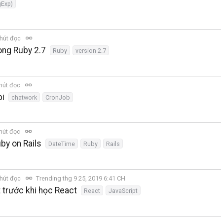
gExp)
hút đọc
ong Ruby 2.7
Ruby
version 2.7
hút đọc
pi
chatwork
CronJob
hút đọc
by on Rails
DateTime
Ruby
Rails
hút đọc
Trending thg 9 25, 2019 6:41 CH
 trước khi học React
React
JavaScript