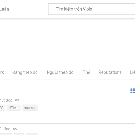
Luận
rk
Đang theo dõi
Người theo dõi
Thẻ
Reputations
Li
hút đọc
SS
HTML
markup
út đọc