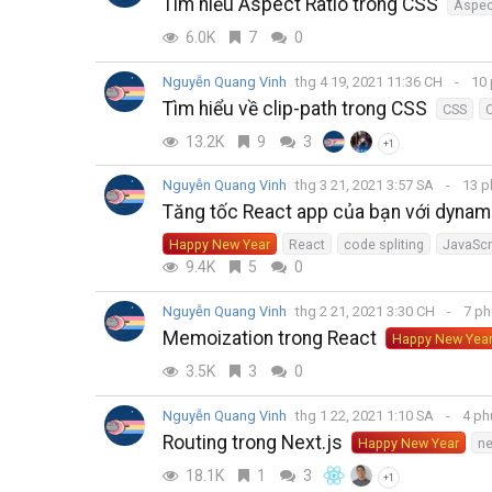
Tìm hiểu Aspect Ratio trong CSS
Aspect
6.0K
7
0
Nguyễn Quang Vinh
thg 4 19, 2021 11:36 CH
10 
Tìm hiểu về clip-path trong CSS
CSS
C
13.2K
9
3
+1
Nguyễn Quang Vinh
thg 3 21, 2021 3:57 SA
13 p
Tăng tốc React app của bạn với dynami
Happy New Year
React
code spliting
JavaScr
9.4K
5
0
Nguyễn Quang Vinh
thg 2 21, 2021 3:30 CH
7 ph
Memoization trong React
Happy New Yea
3.5K
3
0
Nguyễn Quang Vinh
thg 1 22, 2021 1:10 SA
4 ph
Routing trong Next.js
Happy New Year
ne
18.1K
1
3
+1