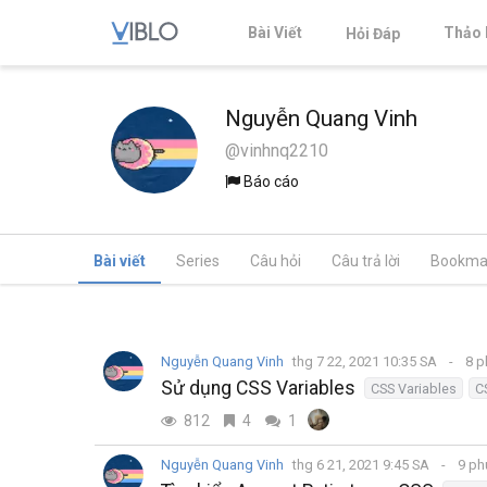
Bài Viết
Thảo 
Hỏi Đáp
Nguyễn Quang Vinh
@vinhnq2210
Báo cáo
Bài viết
Series
Câu hỏi
Câu trả lời
Bookma
Nguyễn Quang Vinh
thg 7 22, 2021 10:35 SA
8 p
Sử dụng CSS Variables
CSS Variables
C
812
4
1
Nguyễn Quang Vinh
thg 6 21, 2021 9:45 SA
9 ph