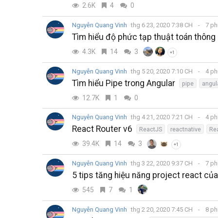
2.6K
4
0
Nguyễn Quang Vinh
thg 6 23, 2020 7:38 CH
7 ph
Tìm hiểu độ phức tạp thuật toán thông
4.3K
14
3
+1
Nguyễn Quang Vinh
thg 5 20, 2020 7:10 CH
4 ph
Tìm hiểu Pipe trong Angular
pipe
angul
12.7K
1
0
Nguyễn Quang Vinh
thg 4 21, 2020 7:21 CH
4 ph
React Router v6
ReactJS
reactnative
Rea
39.4K
14
3
+1
Nguyễn Quang Vinh
thg 3 22, 2020 9:37 CH
7 ph
5 tips tăng hiệu năng project react củ
545
7
1
Nguyễn Quang Vinh
thg 2 20, 2020 7:45 CH
8 ph