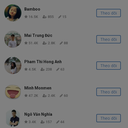
Bamboo
Theo dõi
16.5K
855
15
Mai Trung Đức
Theo dõi
51.4K
2.8K
88
Pham Thi Hong Anh
Theo dõi
4.5K
238
63
Minh Monmen
Theo dõi
47.2K
2.4K
60
Ngô Văn Nghĩa
Theo dõi
3.4K
157
44