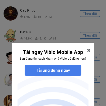
Cao Phuc
Theo dõi
1.9K
85
12
Dat Bui
Theo dõi
44.8K
2.1K
68
Tải ngay Viblo Mobile App
Quân Huỳnh
Theo dõi
Bạn đang tìm cách khám phá Viblo dễ dàng hơn?
36.8K
1.7K
148
Tải ứng dụng ngay
Jimmy Nguyễn
Theo dõi
13.5K
233
45
Trịnh Quốc Việt
Theo dõi
31.0K
1.2K
51