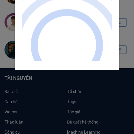
Kiên Đinh
Theo dõi
4.3K
200
15
Nguyễn Đình Mạnh
Theo dõi
55
5
2
TÀI NGUYÊN
Bài viết
Tổ chức
Câu hỏi
Tags
Videos
Tác giả
Thảo luận
Đề xuất hệ thống
Công cụ
Machine Learning