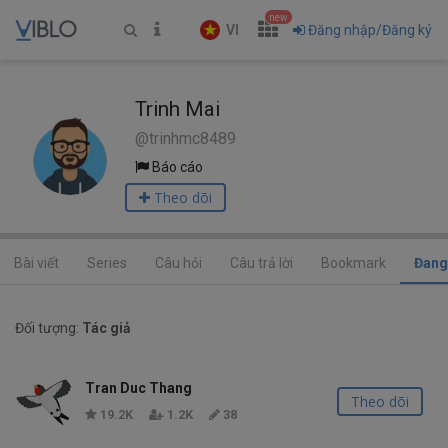
new
VI
Đăng nhập/Đăng ký
Trinh Mai
@trinhmc8489
Báo cáo
Theo dõi
Bài viết
Series
Câu hỏi
Câu trả lời
Bookmark
Đang
Đối tượng:
Tác giả
Tran Duc Thang
Theo dõi
19.2K
1.2K
38