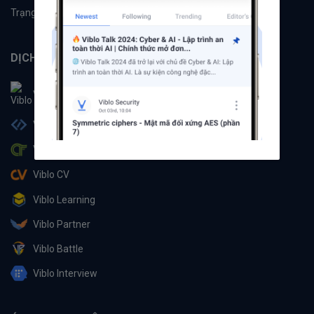
Trạng thái hệ thống
DỊCH VỤ
Viblo
Viblo Code
Viblo CTF
Viblo CV
Viblo Learning
Viblo Partner
Viblo Battle
Viblo Interview