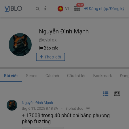
new
VI
Đăng nhập/Đăng ký
Nguyễn Đình Mạnh
@cybfox
Báo cáo
Theo dõi
Bài viết
Series
Câu hỏi
Câu trả lời
Bookmark
Đang
Nguyễn Đình Mạnh
thg 6 11, 2025 8:18 SA
3 phút đọc
+ 1700$ trong 40 phút chỉ bằng phương
pháp fuzzing