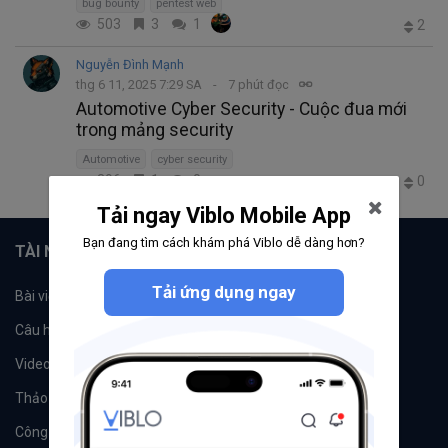
bug bounty
pentest web
503
3
1
2
Nguyễn Đình Mạnh
thg 6 11, 2025 7:29 SA
7 phút đọc
Automotive Cyber Security - Cuộc đua mới
trong mảng security
Automotive
cyber security
396
1
0
0
Tải ngay Viblo Mobile App
Bạn đang tìm cách khám phá Viblo dễ dàng hơn?
TÀI NGUYÊN
Tải ứng dụng ngay
Bài viết
Tổ chức
Câu hỏi
Tags
Videos
Tác giả
Thảo luận
Đề xuất hệ thống
Công cụ
Machine Learning