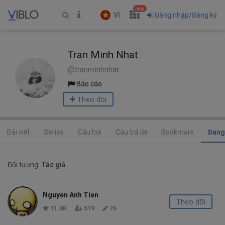
new
VI
Đăng nhập/Đăng ký
Tran Minh Nhat
@tranminhnhat
Báo cáo
Theo dõi
Bài viết
Series
Câu hỏi
Câu trả lời
Bookmark
Đang
Đối tượng:
Tác giả
Nguyen Anh Tien
Theo dõi
11.0K
519
76