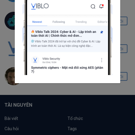
ChainZoom Security
Theo dõi
179
16
2
Viblo Security
Theo dõi
3.9K
308
124
realalphaman dot substack dot com
Theo dõi
1.5K
69
0
TÀI NGUYÊN
Bài viết
Tổ chức
Câu hỏi
Tags