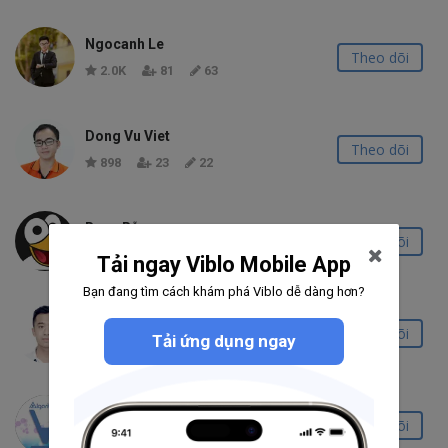
Ngocanh Le
Theo dõi
2.0K
81
63
Dong Vu Viet
Theo dõi
898
23
22
Bụng Rỗng
Theo dõi
3.1K
142
46
Tải ngay Viblo Mobile App
Bạn đang tìm cách khám phá Viblo dễ dàng hơn?
Ngo Van Thien
Theo dõi
Tải ứng dụng ngay
5.9K
223
55
Viblo Algorithm
Theo dõi
12.4K
938
127