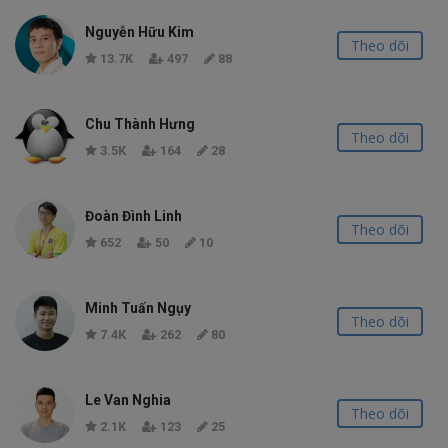
Nguyễn Hữu Kim
Theo dõi
13.7K
497
88
Chu Thành Hưng
Theo dõi
3.5K
164
28
Đoàn Đình Linh
Theo dõi
652
50
10
Minh Tuấn Ngụy
Theo dõi
7.4K
262
80
Le Van Nghia
Theo dõi
2.1K
123
25