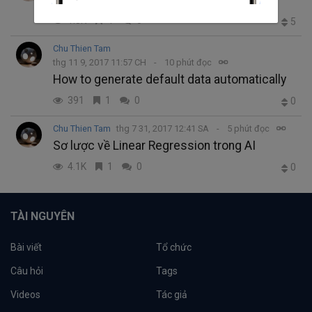
1.5K
4
0
5
Chu Thien Tam
thg 11 9, 2017 11:57 CH
10 phút đọc
How to generate default data automatically
391
1
0
0
Chu Thien Tam
thg 7 31, 2017 12:41 SA
5 phút đọc
Sơ lược về Linear Regression trong AI
4.1K
1
0
0
TÀI NGUYÊN
Bài viết
Tổ chức
Câu hỏi
Tags
Videos
Tác giả