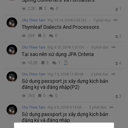
2.2K
0
0
1
Chu Thien Tam
thg 10 14, 2018 6:03 CH
7 phút đọc
Thymleaf Dialects And Processors
269
0
0
2
Chu Thien Tam
thg 9 10, 2018 1:57 CH
6 phút đọc
Tại sao nên sử dụng JPA Criteria
10.2K
5
1
4
Chu Thien Tam
thg 7 9, 2018 11:50 SA
2 phút đọc
Sử dụng passport.js xây dựng kịch bản
đăng ký và đăng nhập(P2)
763
0
0
2
Chu Thien Tam
thg 6 9, 2018 9:14 SA
2 phút đọc
Sử dụng passport.js xây dựng kịch bản
đăng ký và đăng nhập