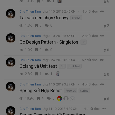
13.0K
6
1
6
Chu Thien Tam
thg 4 10, 2019 2:40 CH
5 phút đọc
Tại sao nên chọn Groovy
groovy
1.3K
0
0
2
Chu Thien Tam
thg 3 10, 2019 5:56 CH
2 phút đọc
Go Design Pattern - Singleton
Go
1.0K
0
0
0
Chu Thien Tam
thg 2 24, 2019 6:16 SA
6 phút đọc
Golang và Unit test
Go
Unit Test
2.8K
1
1
0
Chu Thien Tam
thg 1 10, 2019 3:37 CH
4 phút đọc
Spring Kết Hợp React
ReactJS
Spring
10.9K
4
5
6
+3
Chu Thien Tam
thg 11 10, 2018 4:29 CH
4 phút đọc
Spring Converters Và Formatters