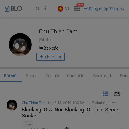
new
VI
Đăng nhập/Đăng ký
Chu Thien Tam
@titbk
Báo cáo
Theo dõi
Bài viết
Series
Câu hỏi
Câu trả lời
Bookmark
Đang
Chu Thien Tam
thg 5 13, 2019 4:30 SA
7 phút đọc
Blocking IO và Non Blocking IO Client Server
Socket
Basic