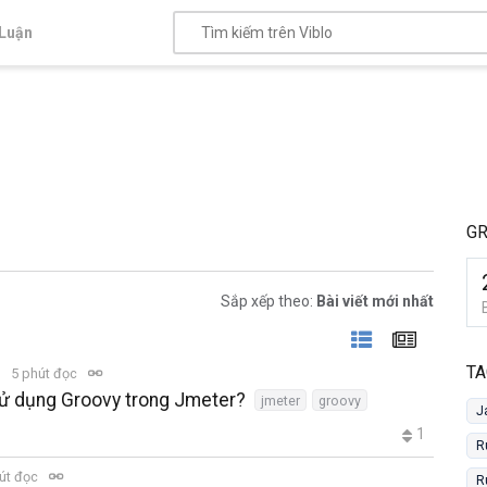
Luận
G
Sắp xếp theo:
Bài viết mới nhất
TA
5 phút đọc
sử dụng Groovy trong Jmeter?
jmeter
groovy
J
1
R
út đọc
R