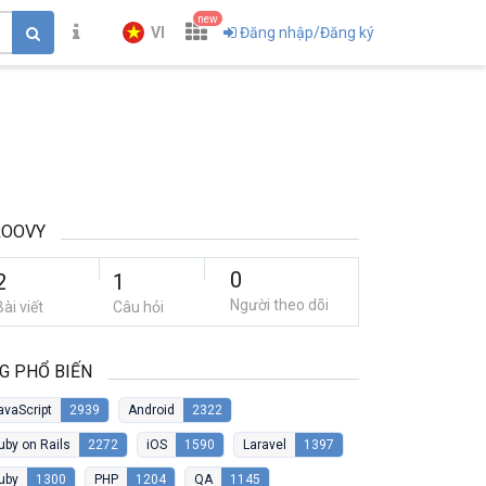
new
VI
Đăng nhập/Đăng ký
ROOVY
0
2
1
Người theo dõi
Bài viết
Câu hỏi
G PHỔ BIẾN
avaScript
2939
Android
2322
uby on Rails
2272
iOS
1590
Laravel
1397
uby
1300
PHP
1204
QA
1145