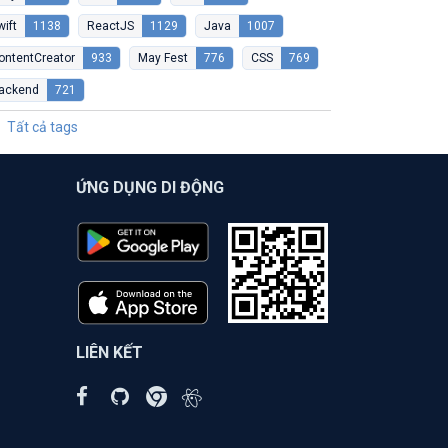
wift
1138
ReactJS
1129
Java
1007
ontentCreator
933
May Fest
776
CSS
769
ackend
721
Tất cả tags
ỨNG DỤNG DI ĐỘNG
LIÊN KẾT