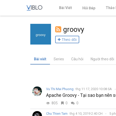
Bài Viết
Thảo 
Hỏi Đáp
groovy
Theo dõi
Bài viết
Series
Câu hỏi
Người theo dõi
Vu Thi Mai Phuong
thg 11 17, 2020 10:08 SA
Apache Groovy - Tại sao bạn nên 
805
0
0
Chu Thien Tam
thg 4 10, 2019 2:40 CH
5 ph