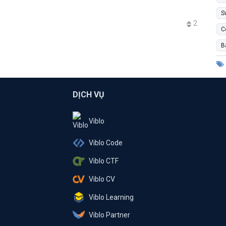
S
2
C
B
DỊCH VỤ
Viblo
Viblo Code
Viblo CTF
Viblo CV
Viblo Learning
Viblo Partner