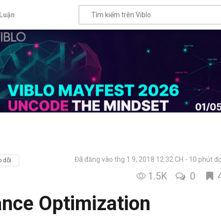
Luận
Đã đăng vào thg 1 9, 2018 12:32 CH
10 phút đ
 dõi
1.5K
0
nce Optimization