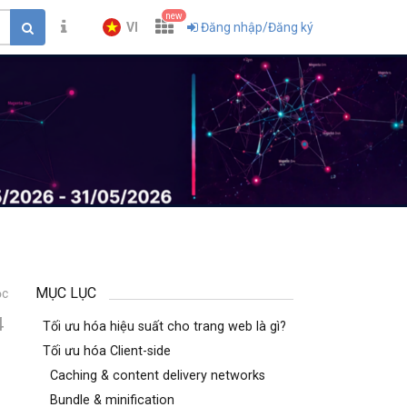
new
VI
Đăng nhập/Đăng ký
MỤC LỤC
ọc
4
Tối ưu hóa hiệu suất cho trang web là gì?
Tối ưu hóa Client-side
Caching & content delivery networks
Bundle & minification