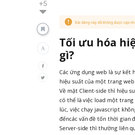
+5
Bài đăng này đã không được cập nh
Tối ưu hóa hi
gì?
Các ứng dụng web là sự kết h
hiệu suất của một trang web c
Về mặt Client-side thì hiệu s
có thể là việc load một trang
lúc, việc chạy javascript không
đếncác vấn đề tốn thời gian đ
Server-side thì thường liên 