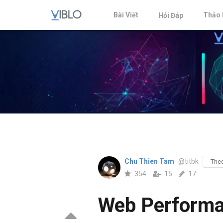
Bài Viết
Thảo 
Hỏi Đáp
Chu Thien Tam
@titbk
Theo
354
15
17
Web Performa