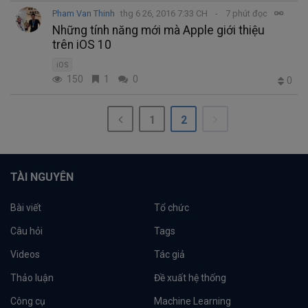
Pham Van Thinh
thg 6 26, 2016 7:33 CH
7 phút đọc
Những tính năng mới mà Apple giới thiệu
trên iOS 10
iOS
150
1
0
0
1
2
TÀI NGUYÊN
Bài viết
Tổ chức
Câu hỏi
Tags
Videos
Tác giả
Thảo luận
Đề xuất hệ thống
Công cụ
Machine Learning