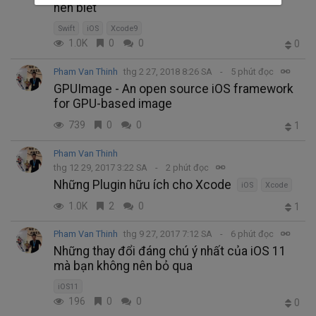
nên biết
Swift
iOS
Xcode9
1.0K
0
0
0
Pham Van Thinh
thg 2 27, 2018 8:26 SA
5 phút đọc
GPUImage - An open source iOS framework
for GPU-based image
739
0
0
1
Pham Van Thinh
thg 12 29, 2017 3:22 SA
2 phút đọc
Những Plugin hữu ích cho Xcode
iOS
Xcode
1.0K
2
0
1
Pham Van Thinh
thg 9 27, 2017 7:12 SA
6 phút đọc
Những thay đổi đáng chú ý nhất của iOS 11
mà bạn không nên bỏ qua
iOS11
196
0
0
0