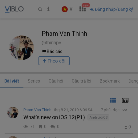
new
VI
Đăng nhập/Đăng ký
Pham Van Thinh
@thinhpv
Báo cáo
Theo dõi
Bài viết
Series
Câu hỏi
Câu trả lời
Bookmark
Đang
Pham Van Thinh
thg 8 21, 2019 6:06 SA
7 phút đọc
What's new on iOS 12(P1)
AndroidiOS
71
0
0
0