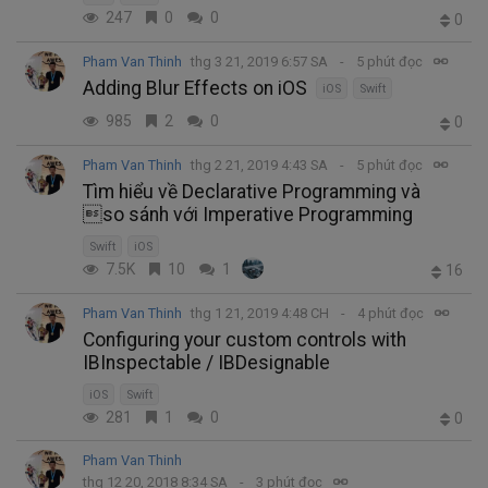
247
0
0
0
Pham Van Thinh
thg 3 21, 2019 6:57 SA
5 phút đọc
Adding Blur Effects on iOS
iOS
Swift
985
2
0
0
Pham Van Thinh
thg 2 21, 2019 4:43 SA
5 phút đọc
Tìm hiểu về Declarative Programming và
so sánh với Imperative Programming
Swift
iOS
7.5K
10
1
16
Pham Van Thinh
thg 1 21, 2019 4:48 CH
4 phút đọc
Configuring your custom controls with
IBInspectable / IBDesignable
iOS
Swift
281
1
0
0
Pham Van Thinh
thg 12 20, 2018 8:34 SA
3 phút đọc