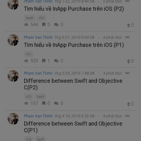
Pham Van Thinh
thg 7 22, 2019 8:44 SA
3 phút đọc
Tìm hiểu về InApp Purchase trên iOS (P2)
Swift
iOS
544
0
0
0
Pham Van Thinh
thg 6 21, 2019 6:04 SA
4 phút đọc
Tìm hiểu về InApp Purchase trên iOS (P1)
iOS
925
1
0
0
Pham Van Thinh
thg 5 20, 2019 7:48 SA
4 phút đọc
Difference between Swift and Objective
C(P2)
iOS
Swift
157
0
0
0
Pham Van Thinh
thg 4 19, 2019 3:53 SA
4 phút đọc
Difference between Swift and Objective
C(P1)
iOS
Swift