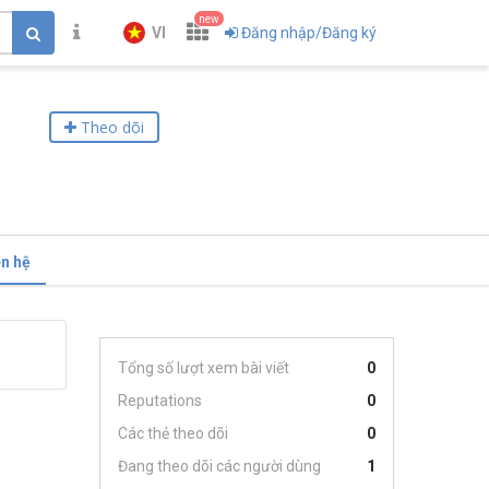
new
VI
Đăng nhập/Đăng ký
Theo dõi
ên hệ
Tổng số lượt xem bài viết
0
Reputations
0
Các thẻ theo dõi
0
Đang theo dõi các người dùng
1