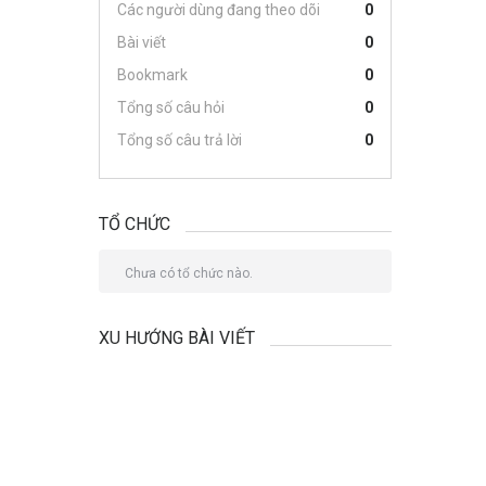
Các người dùng đang theo dõi
0
Bài viết
0
Bookmark
0
Tổng số câu hỏi
0
Tổng số câu trả lời
0
TỔ CHỨC
Chưa có tổ chức nào.
XU HƯỚNG BÀI VIẾT