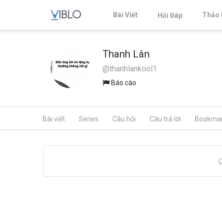
Bài Viết
Thảo 
Hỏi Đáp
Thanh Lân
@thanhlankool1
Báo cáo
Bài viết
Series
Câu hỏi
Câu trả lời
Bookma