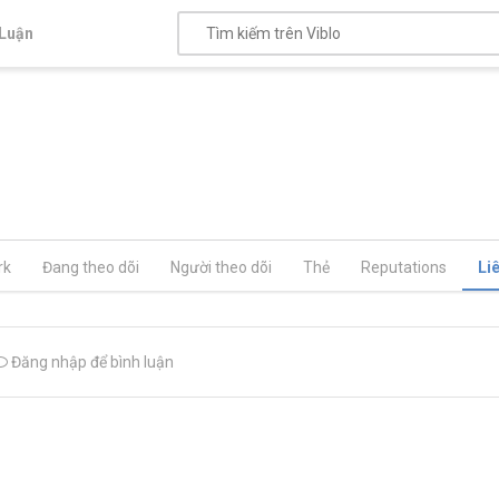
Luận
rk
Đang theo dõi
Người theo dõi
Thẻ
Reputations
Li
Đăng nhập để bình luận