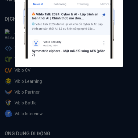
DỊCH VỤ
Viblo
Viblo Code
Viblo CTF
Viblo CV
Viblo Learning
Viblo Partner
Viblo Battle
Viblo Interview
ỨNG DỤNG DI ĐỘNG