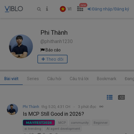
new
VI
Đăng nhập/Đăng ký
Phi Thành
@phithanh1230
Báo cáo
Theo dõi
Bài viết
Series
Câu hỏi
Câu trả lời
Bookmark
Đang
Phi Thành
thg 5 20, 4:31 CH
3 phút đọc
Is MCP Still Good in 2026?
MAYFEST2026
MCP
community
Beginner
ai trending
AI agent development