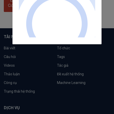
0
câu hỏi
2
người theo dõi
Theo dõi
TÀI NGUYÊN
Bài viết
Tổ chức
Câu hỏi
Tags
Videos
Tác giả
Thảo luận
Đề xuất hệ thống
Công cụ
Machine Learning
Trạng thái hệ thống
DỊCH VỤ