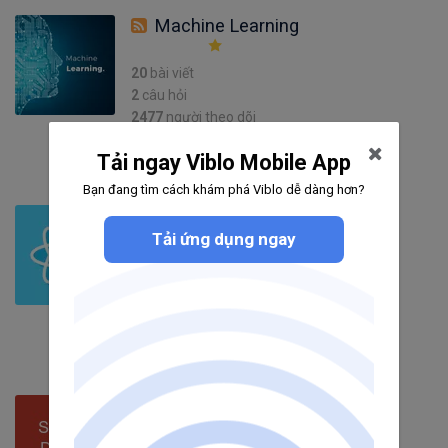
Machine Learning
20
bài viết
2
câu hỏi
2477
người theo dõi
Theo dõi
Tải ngay Viblo Mobile App
Bạn đang tìm cách khám phá Viblo dễ dàng hơn?
ReactJS
Tải ứng dụng ngay
1129
bài viết
80
câu hỏi
5128
người theo dõi
Theo dõi
System Design Concepts
22
bài viết