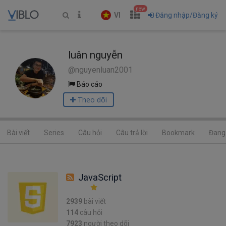
new
VI
Đăng nhập/Đăng ký
luân nguyễn
@nguyenluan2001
Báo cáo
Theo dõi
Bài viết
Series
Câu hỏi
Câu trả lời
Bookmark
Đang 
JavaScript
2939
bài viết
114
câu hỏi
7923
người theo dõi