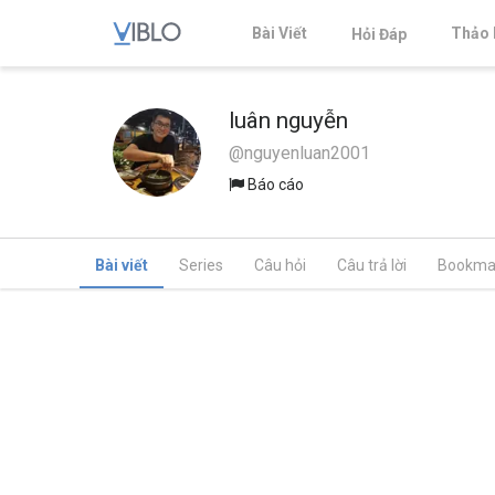
Bài Viết
Thảo 
Hỏi Đáp
luân nguyễn
@nguyenluan2001
Báo cáo
Bài viết
Series
Câu hỏi
Câu trả lời
Bookma