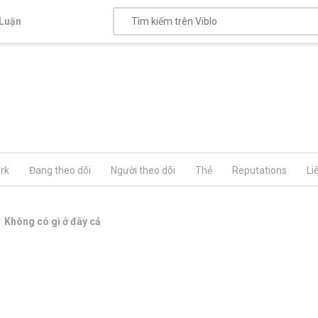
Luận
rk
Đang theo dõi
Người theo dõi
Thẻ
Reputations
Li
Không có gì ở đây cả