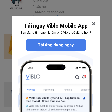
65
bài viết
1
câu hỏi
1444
người theo dõi
Theo dõi
Tải ngay Viblo Mobile App
Bạn đang tìm cách khám phá Viblo dễ dàng hơn?
Firebase
Tải ứng dụng ngay
148
bài viết
16
câu hỏi
3061
người theo dõi
Theo dõi
CSS3
248
bài viết
19
câu hỏi
4242
người theo dõi