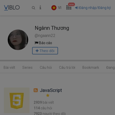
new
VI
Đăng nhập/Đăng ký
Ngânn Thương
@ngaann22
Báo cáo
Theo dõi
Bài viết
Series
Câu hỏi
Câu trả lời
Bookmark
Đang 
JavaScript
2939
bài viết
114
câu hỏi
7923
người theo dõi