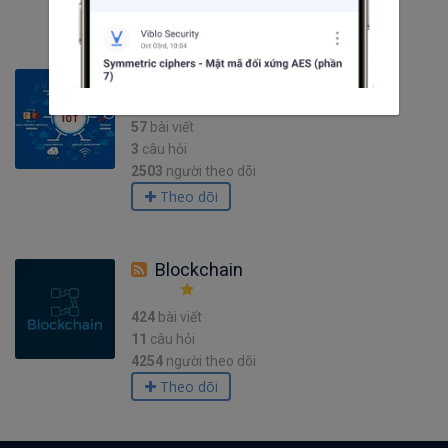
Theo dõi
IoT
57
bài viết
3
câu hỏi
2503
người theo dõi
Theo dõi
Blockchain
424
bài viết
11
câu hỏi
4254
người theo dõi
Theo dõi