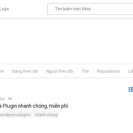
Luận
rk
Đang theo dõi
Người theo dõi
Thẻ
Reputations
Li
đọc
Plugin nhanh chóng, miễn phí
wordpress plugins
nhanh chóng