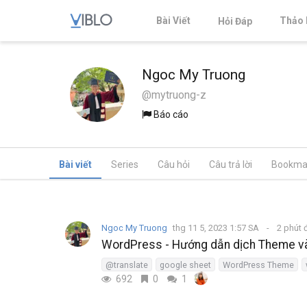
Bài Viết
Thảo 
Hỏi Đáp
Ngoc My Truong
@mytruong-z
Báo cáo
Bài viết
Series
Câu hỏi
Câu trả lời
Bookma
Ngoc My Truong
thg 11 5, 2023 1:57 SA
2 phút 
WordPress - Hướng dẫn dịch Theme và 
@translate
google sheet
WordPress Theme
692
0
1