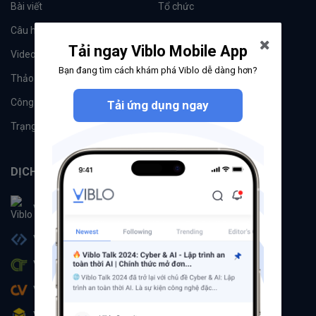
Bài viết
Tổ chức
Câu hỏi
Tags
Tải ngay Viblo Mobile App
Videos
Tác giả
Bạn đang tìm cách khám phá Viblo dễ dàng hơn?
Thảo luận
Đề xuất hệ thống
Công cụ
Machine Learning
Tải ứng dụng ngay
Trạng thái hệ thống
DỊCH VỤ
Viblo
Viblo Code
Viblo CTF
Viblo CV
Viblo Learning