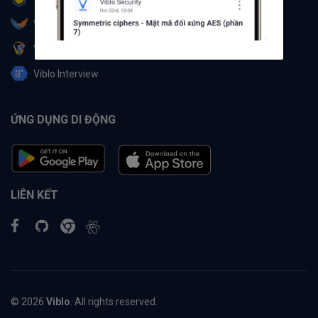
Viblo Partner
Viblo Battle
Viblo Interview
ỨNG DỤNG DI ĐỘNG
LIÊN KẾT
© 2026
Viblo
. All rights reserved.