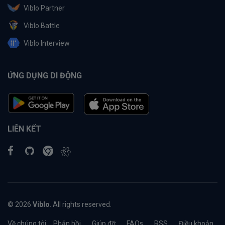
Viblo Partner
Viblo Battle
Viblo Interview
ỨNG DỤNG DI ĐỘNG
LIÊN KẾT
© 2026
Viblo
. All rights reserved.
Về chúng tôi
Phản hồi
Giúp đỡ
FAQs
RSS
Điều khoản