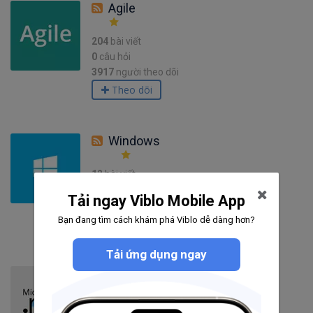
Agile
204
bài viết
0
câu hỏi
3917
người theo dõi
Theo dõi
Windows
12
bài viết
0
câu hỏi
Tải ngay Viblo Mobile App
2038
người theo dõi
Bạn đang tìm cách khám phá Viblo dễ dàng hơn?
Theo dõi
Tải ứng dụng ngay
.NET
150
bài viết