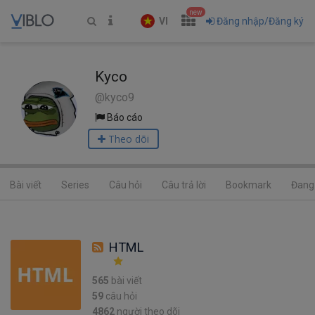
new
VI
Đăng nhập/Đăng ký
Kyco
@kyco9
Báo cáo
Theo dõi
Bài viết
Series
Câu hỏi
Câu trả lời
Bookmark
Đang 
HTML
565
bài viết
59
câu hỏi
4862
người theo dõi