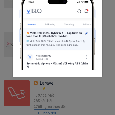
5
câu hỏi
3725
người theo dõi
Theo dõi
SQL
275
bài viết
22
câu hỏi
3722
người theo dõi
Theo dõi
Laravel
1397
bài viết
285
câu hỏi
2760
người theo dõi
Theo dõi