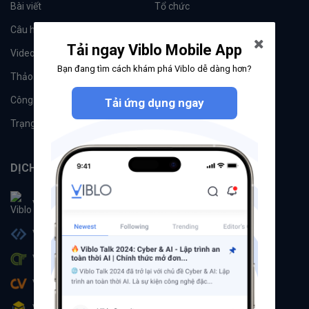
Bài viết
Tổ chức
Câu hỏi
Tags
Tải ngay Viblo Mobile App
Videos
Tác giả
Bạn đang tìm cách khám phá Viblo dễ dàng hơn?
Thảo luận
Đề xuất hệ thống
Công cụ
Machine Learning
Tải ứng dụng ngay
Trạng thái hệ thống
DỊCH VỤ
Viblo
Viblo Code
Viblo CTF
Viblo CV
Viblo Learning