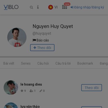
new
VI
Đăng nhập/Đăng ký
Nguyen Huy Quyet
@huyquyet
Báo cáo
Theo dõi
Bài viết
Series
Câu hỏi
Câu trả lời
Bookmark
Đang 
le hoang dieu
Theo dõi
9
1
0
lưu văn thảo