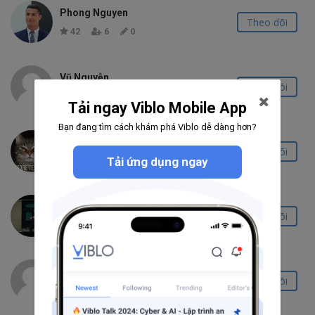
Phong Nguyen
Theo dõi
42
6
0
Vũ Nguyễn
Theo dõi
21
3
0
Tải ngay Viblo Mobile App
Bạn đang tìm cách khám phá Viblo dễ dàng hơn?
BN
Theo dõi
Tải ứng dụng ngay
14
2
0
Trung Nguyễn
Theo dõi
2
0
0
Tới NK
Theo dõi
0
0
0