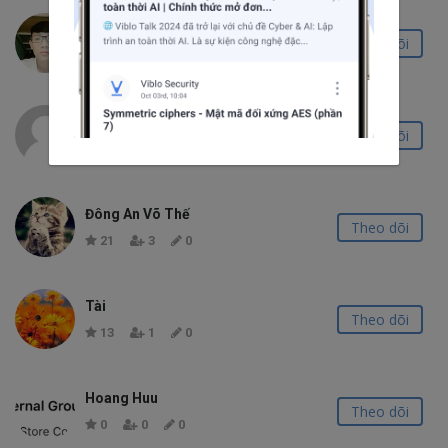
Nguyễn Văn Sang
Theo dõi
14
2
0
Quang Vũ
Theo dõi
0
0
0
Đông An Võ Thế
Theo dõi
21
3
0
Tài
Theo dõi
13
1
0
Hoang Huu
Theo dõi
0
0
0