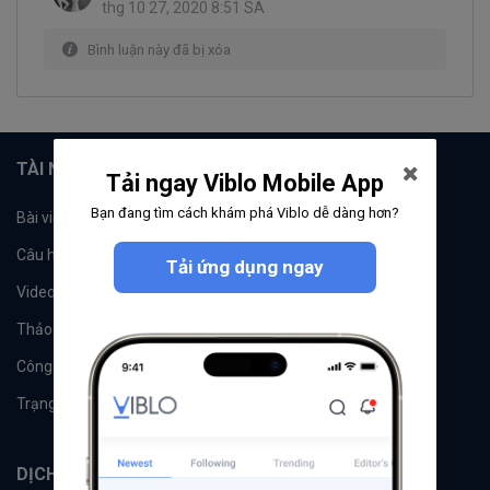
thg 10 27, 2020 8:51 SA
Bình luận này đã bị xóa
TÀI NGUYÊN
Tải ngay Viblo Mobile App
Bạn đang tìm cách khám phá Viblo dễ dàng hơn?
Bài viết
Tổ chức
Câu hỏi
Tags
Tải ứng dụng ngay
Videos
Tác giả
Thảo luận
Đề xuất hệ thống
Công cụ
Machine Learning
Trạng thái hệ thống
DỊCH VỤ