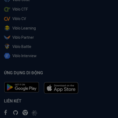
Viblo CTF
Viblo CV
Viblo Learning
Viblo Partner
Viblo Battle
Viblo Interview
ỨNG DỤNG DI ĐỘNG
LIÊN KẾT