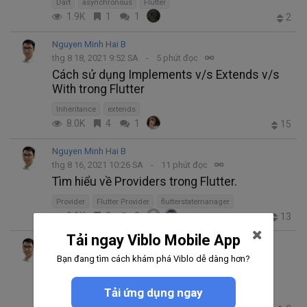
Dart
asynchronous
Flutter
1.9K
1
1
2
Nguyen Minh Hai B
thg 8 18, 2021 9:52 SA
5 phút đọc
Cách sử dụng Implements v/s Extends v/s
With trong Flutter
Inheritance
extends
8.0K
4
1
15
Nguyen Minh Hai B
thg 8 16, 2021 10:26 SA
11 phút đọc
Tìm hiểu về Providers trong Flutter.
Provider
Flutter Provider
flutterstatemanager
9.1K
2
2
13
Tải ngay Viblo Mobile App
Nguyen Minh Hai B
thg 7 18, 2021 10:12 SA
2 phút đọc
Bạn đang tìm cách khám phá Viblo dễ dàng hơn?
Download Image trong Flutter.
Tải ứng dụng ngay
saveImage
Download Image
Flutter