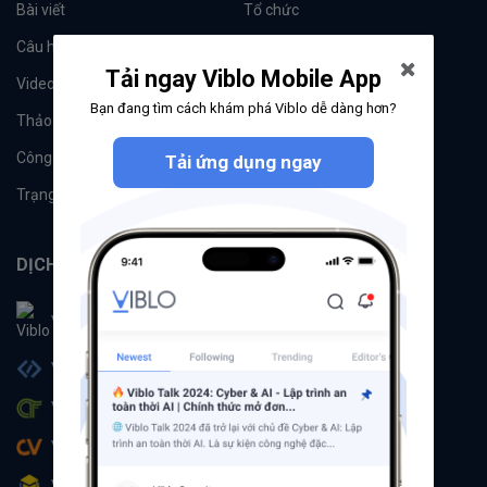
Bài viết
Tổ chức
Câu hỏi
Tags
Tải ngay Viblo Mobile App
Videos
Tác giả
Bạn đang tìm cách khám phá Viblo dễ dàng hơn?
Thảo luận
Đề xuất hệ thống
Công cụ
Machine Learning
Tải ứng dụng ngay
Trạng thái hệ thống
DỊCH VỤ
Viblo
Viblo Code
Viblo CTF
Viblo CV
Viblo Learning