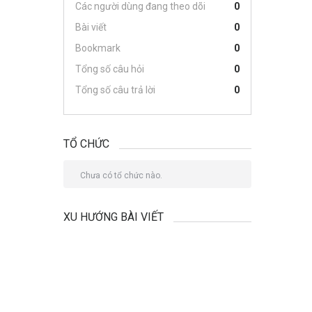
Các người dùng đang theo dõi
0
Bài viết
0
Bookmark
0
Tổng số câu hỏi
0
Tổng số câu trả lời
0
TỔ CHỨC
Chưa có tổ chức nào.
XU HƯỚNG BÀI VIẾT