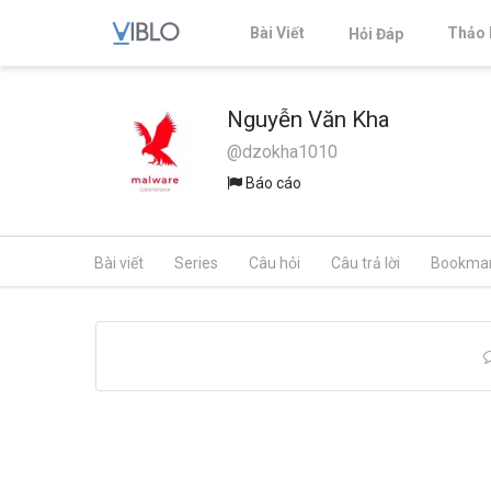
Bài Viết
Thảo 
Hỏi Đáp
Nguyễn Văn Kha
@dzokha1010
Báo cáo
Bài viết
Series
Câu hỏi
Câu trả lời
Bookma