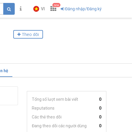
new
VI
Đăng nhập/Đăng ký
Theo dõi
ên hệ
Tổng số lượt xem bài viết
0
Reputations
0
Các thẻ theo dõi
0
Đang theo dõi các người dùng
0