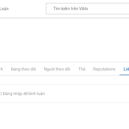
Luận
rk
Đang theo dõi
Người theo dõi
Thẻ
Reputations
Li
Đăng nhập để bình luận