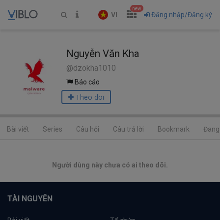
new
VI
Đăng nhập/Đăng ký
Nguyễn Văn Kha
@dzokha1010
Báo cáo
Theo dõi
Bài viết
Series
Câu hỏi
Câu trả lời
Bookmark
Đang 
Người dùng này chưa có ai theo dõi.
TÀI NGUYÊN