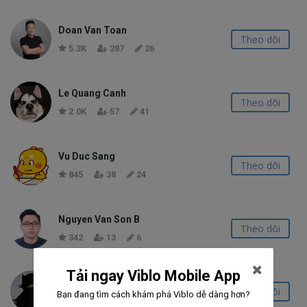
Doan Van Toan
Theo dõi
5.3K
287
26
Le Quang Canh
Theo dõi
2.0K
57
41
Vu Duc Sang
Theo dõi
845
38
24
Nguyen Van Son B
Theo dõi
342
13
6
Tải ngay Viblo Mobile App
Nobody
Theo dõi
Bạn đang tìm cách khám phá Viblo dễ dàng hơn?
3.6K
148
32