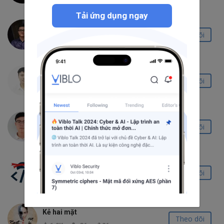
Tải ứng dụng ngay
Nguyen Ho Tien Dat
Theo dõi
743
28
18
Nguyễn Thành Minh
Theo dõi
16.6K
814
35
Đức Phúc
Theo dõi
9.2K
341
15
Ngo Thang
Theo dõi
3.3K
151
18
Kẻ hai mặt
Theo dõi