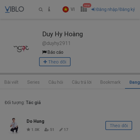
new
VI
Đăng nhập/Đăng ký
Duy Hy Hoàng
@duyhy2911
Báo cáo
Theo dõi
Bài viết
Series
Câu hỏi
Câu trả lời
Bookmark
Đang
Đối tượng:
Tác giả
Do Hung
Theo dõi
1.0K
51
17