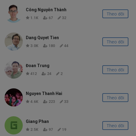
Công Nguyễn Thành
Theo dõi
1.1K
67
32
Dang Quyet Tien
Theo dõi
3.0K
180
44
Đoan Trung
Theo dõi
412
24
2
Nguyen Thanh Hai
Theo dõi
4.6K
223
33
Giang Phan
Theo dõi
2.5K
97
19