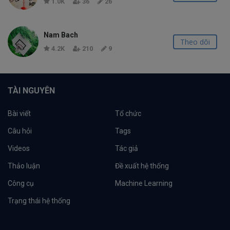
1.0K
36
26
Nam Bach
Theo dõi
4.2K
210
9
TÀI NGUYÊN
Bài viết
Tổ chức
Câu hỏi
Tags
Videos
Tác giả
Thảo luận
Đề xuất hệ thống
Công cụ
Machine Learning
Trạng thái hệ thống