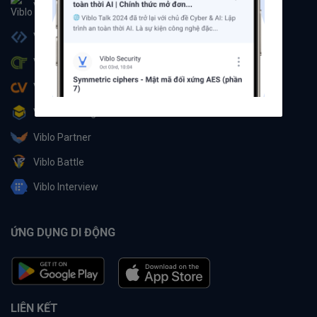
Viblo
Viblo Code
Viblo CTF
Viblo CV
Viblo Learning
Viblo Partner
Viblo Battle
Viblo Interview
ỨNG DỤNG DI ĐỘNG
LIÊN KẾT