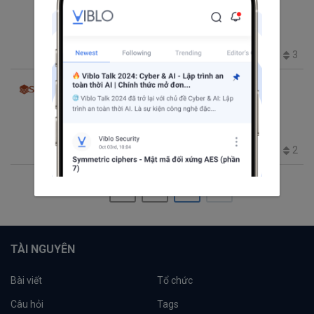
Series JSF - Phần 1: JSF là gì? Giới thiệu
JSF Framework
Java
JSF
17.0K
2
0
3
stackjava
thg 11 24, 2017 8:08 SA
0 phút đọc
Gửi tin nhắn sms bằng Java, sử dụng USB
3G/4G
sms
Verify SMS
1.5K
1
0
2
1
2
TÀI NGUYÊN
Bài viết
Tổ chức
Câu hỏi
Tags