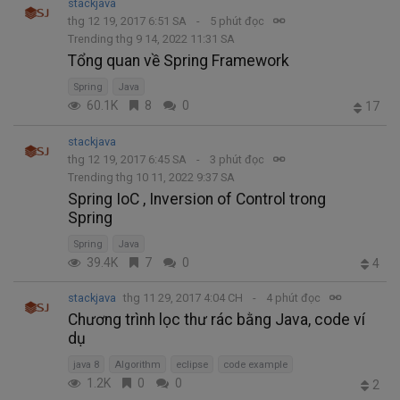
stackjava
thg 12 19, 2017 6:51 SA
5 phút đọc
Trending thg 9 14, 2022 11:31 SA
Tổng quan về Spring Framework
Spring
Java
60.1K
8
0
17
stackjava
thg 12 19, 2017 6:45 SA
3 phút đọc
Trending thg 10 11, 2022 9:37 SA
Spring IoC , Inversion of Control trong
Spring
Spring
Java
39.4K
7
0
4
stackjava
thg 11 29, 2017 4:04 CH
4 phút đọc
Chương trình lọc thư rác bằng Java, code ví
dụ
java 8
Algorithm
eclipse
code example
1.2K
0
0
2