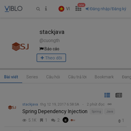
new
VI
Đăng nhập/Đăng ký
stackjava
@cuongth
Báo cáo
Theo dõi
Bài viết
Series
Câu hỏi
Câu trả lời
Bookmark
Đang
stackjava
thg 12 19, 2017 6:58 SA
2 phút đọc
Spring Dependency Injection
Spring
Java
5.1K
1
2
1