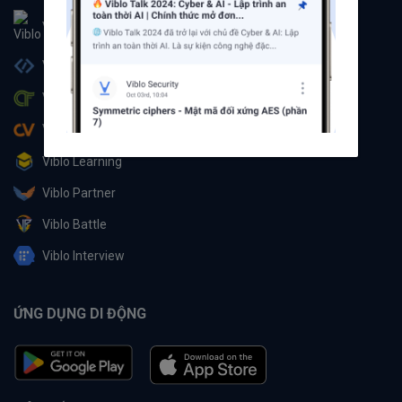
Viblo
Viblo Code
Viblo CTF
Viblo CV
Viblo Learning
Viblo Partner
Viblo Battle
Viblo Interview
ỨNG DỤNG DI ĐỘNG