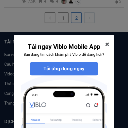
7.5K
4
4
3
+2
1
2
TÀI NGUYÊN
Tải ngay Viblo Mobile App
Bạn đang tìm cách khám phá Viblo dễ dàng hơn?
Bài viết
Tổ chức
Câu hỏi
Tags
Tải ứng dụng ngay
Videos
Tác giả
Thảo luận
Đề xuất hệ thống
Công cụ
Machine Learning
Trạng thái hệ thống
DỊCH VỤ