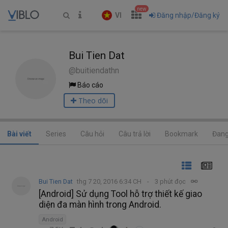
new
VI
Đăng nhập/Đăng ký
Bui Tien Dat
@buitiendathn
Báo cáo
Theo dõi
Bài viết
Series
Câu hỏi
Câu trả lời
Bookmark
Đang
Bui Tien Dat
thg 7 20, 2016 6:34 CH
3 phút đọc
[Android] Sử dụng Tool hỗ trợ thiết kế giao
diện đa màn hình trong Android.
Android