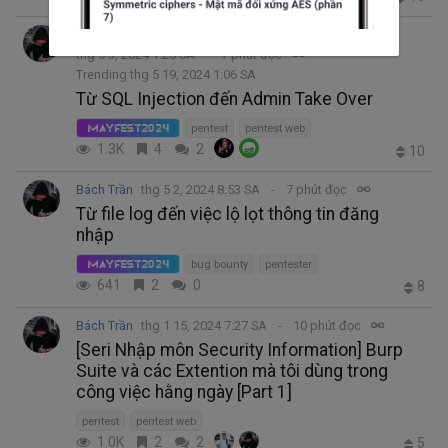
Bách Trần
thg 5 3, 2024 1:25 SA
7 phút đọc
Trending thg 5 19, 2024 1:06 SA
Từ SQL Injection đến Admin Take Over
pentest
pentest web
MayFest2024
1.3K
4
2
10
Bách Trần
thg 5 2, 2024 8:53 SA
7 phút đọc
Từ file log đến việc lộ lọt thông tin đăng
nhập
bug bounty
pentester
MayFest2024
641
2
0
8
Bách Trần
thg 1 15, 2024 7:27 SA
10 phút đọc
[Seri Nhập môn Security Information] Burp
Suite và các Extention mà tôi dùng trong
công việc hằng ngày [Part 1]
pentest
pentest web
1.0K
2
2
5