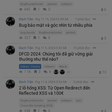
BugBountyHunter
pentest
redteam
645
1
0
6
Bách Trần
thg 11 15, 2024 2:09 SA
7 phút đọc
Bug bảo mật và góc nhìn từ nhiều phía
bug bounty
BugBountyHunter
pentest
327
1
0
5
Bách Trần
thg 11 5, 2024 3:33 SA
13 phút đọc
DFCD 2024: Chúng tôi đã giữ vững giải
thưởng như thế nào?
Editors' Choice
redteam
Attack
1.1K
3
4
13
+1
Bách Trần
thg 11 4, 2024 3:34 SA
3 phút đọc
2 lỗ hổng XSS: Từ Open Redirect đến
Reflected XSS và 100€
BugBountyHunter
pentest
redteam
vuln
Cross-Site Scripting (XSS)
448
1
0
4