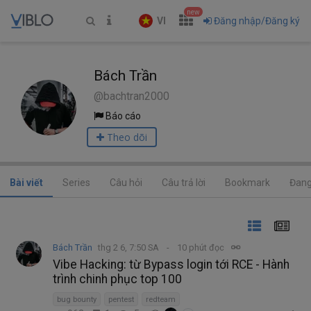
new
VI
Đăng nhập/Đăng ký
Bách Trần
@bachtran2000
Báo cáo
Theo dõi
Bài viết
Series
Câu hỏi
Câu trả lời
Bookmark
Đang
Bách Trần
thg 2 6, 7:50 SA
10 phút đọc
Vibe Hacking: từ Bypass login tới RCE - Hành
trình chinh phục top 100
bug bounty
pentest
redteam