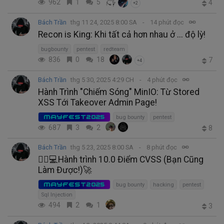
962
1
5
4
+2
Bách Trần
thg 11 24, 2025 8:00 SA
14 phút đọc
Recon is King: Khi tất cả hơn nhau ở ... độ lỳ!
bugbounty
pentest
redteam
836
0
18
7
+4
Bách Trần
thg 5 30, 2025 4:29 CH
4 phút đọc
Hành Trình "Chiếm Sóng" MinIO: Từ Stored
XSS Tới Takeover Admin Page!
MAYFEST2025
bug bounty
pentest
687
3
2
8
Bách Trần
thg 5 23, 2025 8:00 SA
8 phút đọc
🕵️‍♂️💻Hành trình 10.0 Điểm CVSS (Bạn Cũng
Làm Được!)🚀
MAYFEST2025
bug bounty
hacking
pentest
Sql Injection
494
2
1
3