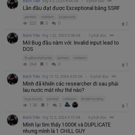
Bách Trần
thg 4 3, 2025 8:44 SA
9 phút đọc
Lần đầu đạt được Exceptional bằng SSRF
pentest
redteam
bugbounty
325
0
0
2
Bách Trần
thg 1 22, 2025 3:08 SA
7 phút đọc
Mở Bug đầu năm với: Invalid input lead to
DOS
BugBountyHunter
pentest
redteam
364
1
0
3
Bách Trần
thg 12 12, 2024 4:03 SA
6 phút đọc
Mình đã khiến các researcher đi sau phải
lau nước mắt như thế nào?
bug bounty
pentest
redteam
threat hunting
1.3K
1
2
7
Bách Trần
thg 12 2, 2024 4:13 SA
6 phút đọc
Mình lại tìm thấy 1000€ và DUPLICATE
nhưng mình là 1 CHILL GUY