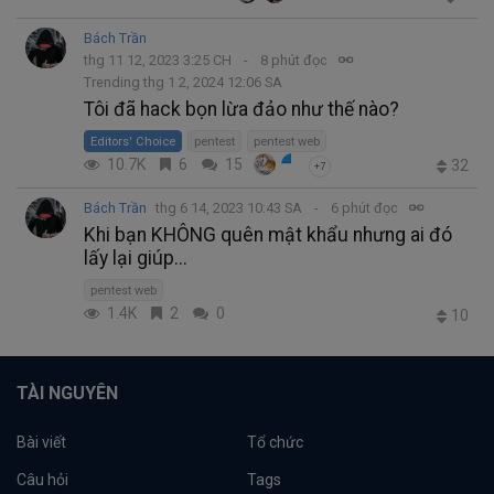
Bách Trần
thg 11 12, 2023 3:25 CH
8 phút đọc
Trending thg 1 2, 2024 12:06 SA
Tôi đã hack bọn lừa đảo như thế nào?
Editors' Choice
pentest
pentest web
10.7K
6
15
32
+7
Bách Trần
thg 6 14, 2023 10:43 SA
6 phút đọc
Khi bạn KHÔNG quên mật khẩu nhưng ai đó
lấy lại giúp...
pentest web
1.4K
2
0
10
TÀI NGUYÊN
Bài viết
Tổ chức
Câu hỏi
Tags