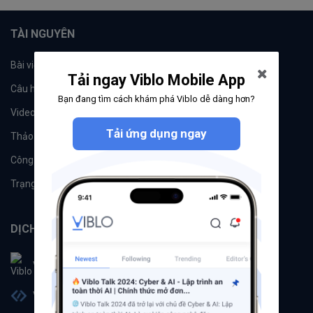
TÀI NGUYÊN
Bài viết
Tổ chức
Tải ngay Viblo Mobile App
Câu hỏi
Tags
Bạn đang tìm cách khám phá Viblo dễ dàng hơn?
Videos
Tác giả
Tải ứng dụng ngay
Thảo luận
Đề xuất hệ thống
Công cụ
Machine Learning
Trạng thái hệ thống
DỊCH VỤ
Viblo
Viblo Code