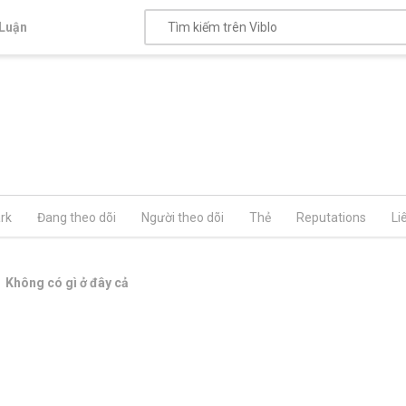
Luận
rk
Đang theo dõi
Người theo dõi
Thẻ
Reputations
Li
Không có gì ở đây cả