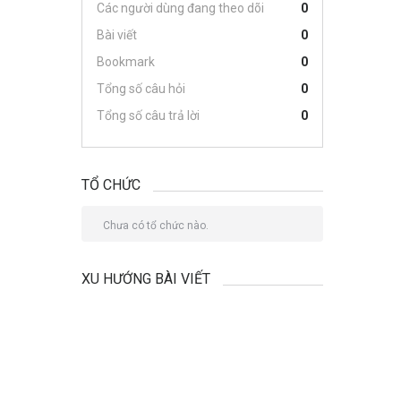
Các người dùng đang theo dõi
0
Bài viết
0
Bookmark
0
Tổng số câu hỏi
0
Tổng số câu trả lời
0
TỔ CHỨC
Chưa có tổ chức nào.
XU HƯỚNG BÀI VIẾT