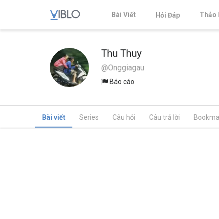
Bài Viết
Thảo 
Hỏi Đáp
Thu Thuy
@Onggiagau
Báo cáo
Bài viết
Series
Câu hỏi
Câu trả lời
Bookma