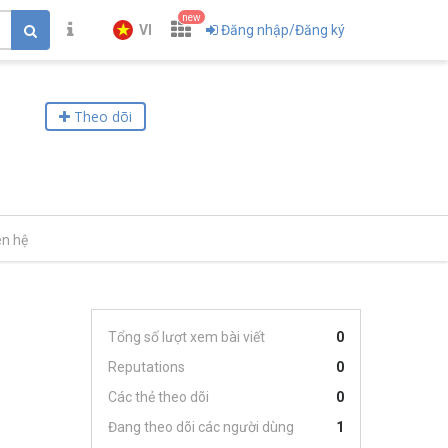
new
VI
Đăng nhập/Đăng ký
Theo dõi
ên hệ
Tổng số lượt xem bài viết
0
Reputations
0
Các thẻ theo dõi
0
Đang theo dõi các người dùng
1