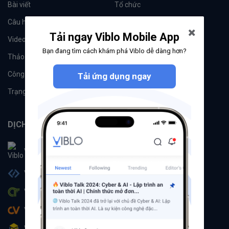
Bài viết
Tổ chức
Câu hỏi
Tags
Tải ngay Viblo Mobile App
Videos
Tác giả
Bạn đang tìm cách khám phá Viblo dễ dàng hơn?
Thảo luận
Đề xuất hệ thống
Công cụ
Machine Learning
Tải ứng dụng ngay
Trạng thái hệ thống
DỊCH VỤ
Viblo
Viblo Code
Viblo CTF
Viblo CV
Viblo Learning