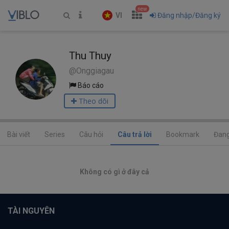
new
VI
Đăng nhập/Đăng ký
Thu Thuy
@Onggiagau
Báo cáo
Theo dõi
Bài viết
Series
Câu hỏi
Câu trả lời
Bookmark
Đang
Không có gì ở đây cả
TÀI NGUYÊN