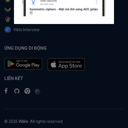
Viblo Partner
Viblo Battle
Viblo Interview
ỨNG DỤNG DI ĐỘNG
LIÊN KẾT
© 2026
Viblo
. All rights reserved.