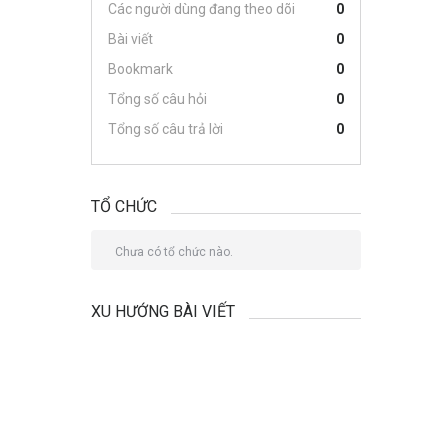
Các người dùng đang theo dõi
0
Bài viết
0
Bookmark
0
Tổng số câu hỏi
0
Tổng số câu trả lời
0
TỔ CHỨC
Chưa có tổ chức nào.
XU HƯỚNG BÀI VIẾT