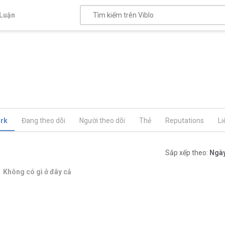
Luận
rk
Đang theo dõi
Người theo dõi
Thẻ
Reputations
Li
Sắp xếp theo:
Ngày
Không có gì ở đây cả