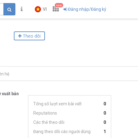
new
VI
Đăng nhập/Đăng ký
Theo dõi
ên hệ
 xuất bản
Tổng số lượt xem bài viết
0
Reputations
0
Các thẻ theo dõi
0
Đang theo dõi các người dùng
1