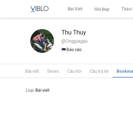
Bài Viết
Thảo 
Hỏi Đáp
Thu Thuy
@Onggiagau
Báo cáo
Bài viết
Series
Câu hỏi
Câu trả lời
Bookma
Loại:
Bài viết