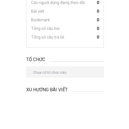
Các người dùng đang theo dõi
0
Bài viết
0
Bookmark
0
Tổng số câu hỏi
0
Tổng số câu trả lời
0
TỔ CHỨC
Chưa có tổ chức nào.
XU HƯỚNG BÀI VIẾT