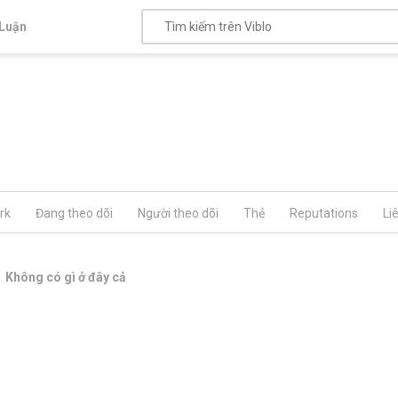
Luận
rk
Đang theo dõi
Người theo dõi
Thẻ
Reputations
Li
Không có gì ở đây cả