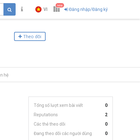
new
VI
Đăng nhập/Đăng ký
Theo dõi
ên hệ
Tổng số lượt xem bài viết
0
Reputations
2
Các thẻ theo dõi
0
Đang theo dõi các người dùng
0