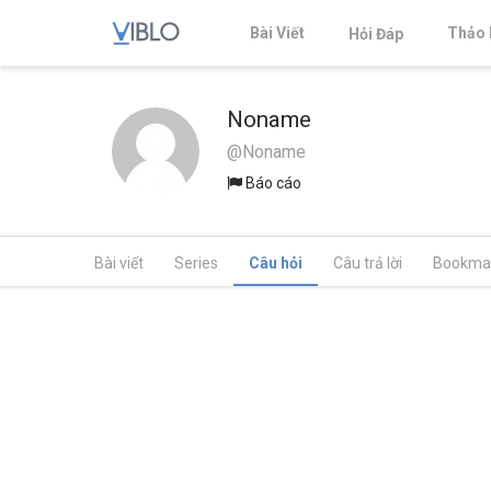
Bài Viết
Thảo 
Hỏi Đáp
Noname
@Noname
Báo cáo
Bài viết
Series
Câu hỏi
Câu trả lời
Bookma