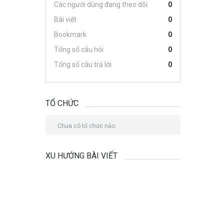
Các người dùng đang theo dõi
0
Bài viết
0
Bookmark
0
Tổng số câu hỏi
0
Tổng số câu trả lời
0
TỔ CHỨC
Chưa có tổ chức nào.
XU HƯỚNG BÀI VIẾT