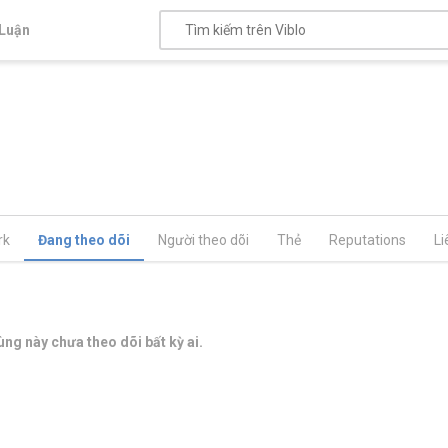
Luận
rk
Đang theo dõi
Người theo dõi
Thẻ
Reputations
Li
ng này chưa theo dõi bất kỳ ai.