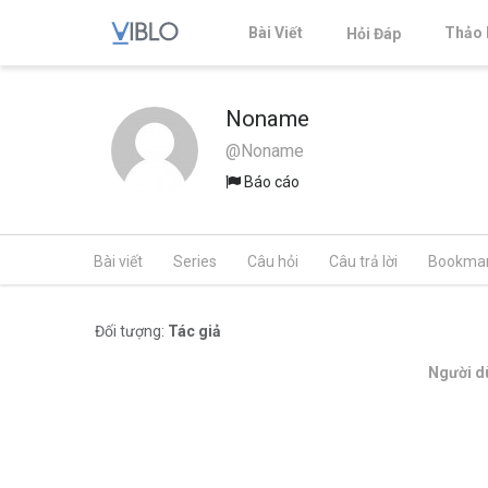
Bài Viết
Thảo 
Hỏi Đáp
Noname
@Noname
Báo cáo
Bài viết
Series
Câu hỏi
Câu trả lời
Bookma
Đối tượng:
Tác giả
Người dù