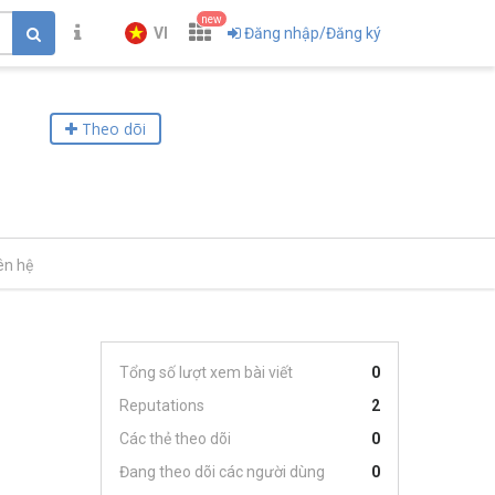
new
VI
Đăng nhập/Đăng ký
Theo dõi
ên hệ
Tổng số lượt xem bài viết
0
Reputations
2
Các thẻ theo dõi
0
Đang theo dõi các người dùng
0