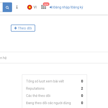
new
VI
Đăng nhập/Đăng ký
Theo dõi
ên hệ
Tổng số lượt xem bài viết
0
Reputations
2
Các thẻ theo dõi
0
Đang theo dõi các người dùng
0