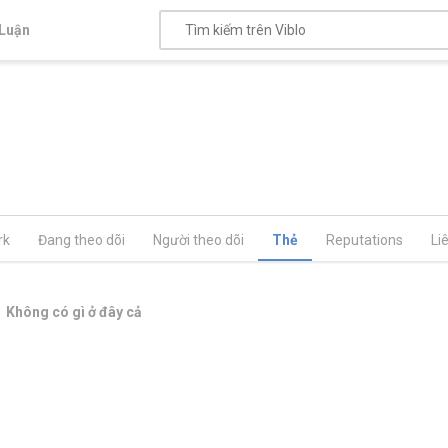
Luận
rk
Đang theo dõi
Người theo dõi
Thẻ
Reputations
Li
Không có gì ở đây cả