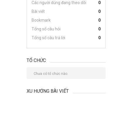
Các người dùng đang theo dõi
0
Bài viết
0
Bookmark
0
Tổng số câu hỏi
0
Tổng số câu trả lời
0
TỔ CHỨC
Chưa có tổ chức nào.
XU HƯỚNG BÀI VIẾT