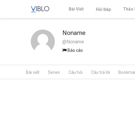
Bài Viết
Thảo 
Hỏi Đáp
Noname
@Noname
Báo cáo
Bài viết
Series
Câu hỏi
Câu trả lời
Bookma