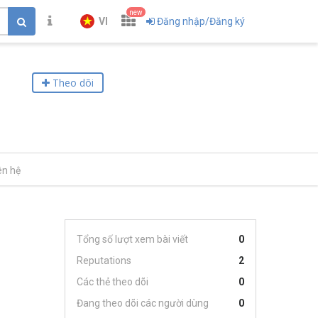
new
VI
Đăng nhập/Đăng ký
Theo dõi
ên hệ
Tổng số lượt xem bài viết
0
Reputations
2
Các thẻ theo dõi
0
Đang theo dõi các người dùng
0