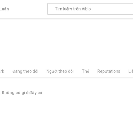
Luận
rk
Đang theo dõi
Người theo dõi
Thẻ
Reputations
Li
Không có gì ở đây cả